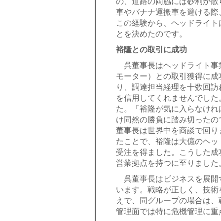
の、道路の両脇には砂利が散
車やバナナ運搬車を避ける際
この経験から、ヘッドライト
とを決めたのです。
裕隆との取引に成功
呉董事長はヘッドライト事
モーター）との取引獲得に成
り、調達担当経理を十数回訪
を信用してくれませんでした
た。「裕隆が気に入らなけれ
け同然の勝負に踏み切ったの
董事長は世界中を商談で回り
たことで、裕隆は大億のヘッ
受注を得ました。こうした成
営業拠点を持つに至りました
呉董事長はビジネスを展開
います。戦略が正しく、技術
えで、同グループの場合は、
管理面では特に危機管理に重