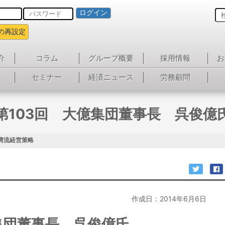
ログイン
の再設定
介
コラム
グループ概要
採用情報
お
セミナー
経済ニュース
労務顧問
第103回 大億集団董事長 呉俊億
湾流経営策略
作成日：2014年6月6日
集団董事長 呉俊億氏