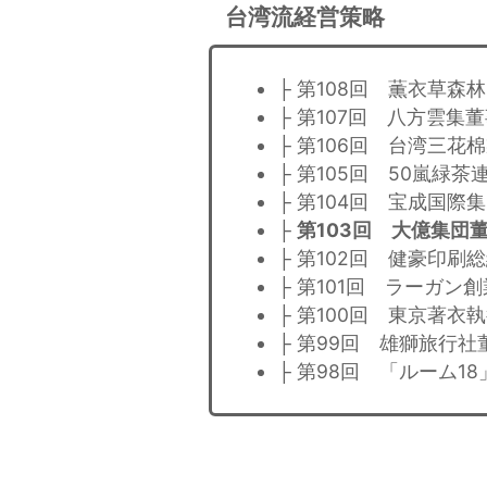
台湾流経営策略
├ 第108回 薫衣草
├ 第107回 八方雲集
├ 第106回 台湾三
├ 第105回 50嵐緑
├ 第104回 宝成国
├
第103回 大億集団
├ 第102回 健豪印刷
├ 第101回 ラーガン
├ 第100回 東京著衣
├ 第99回 雄獅旅行
├ 第98回 「ルーム1