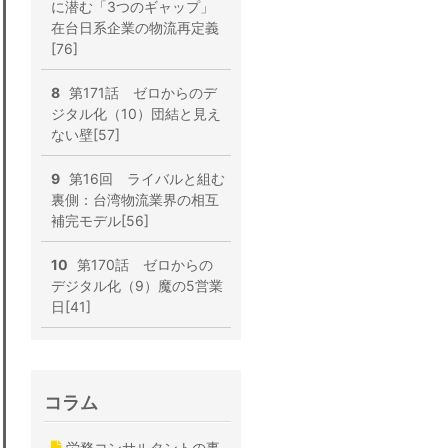
に潜む「3つのギャップ」
在台日系企業の物流再定義
[76]
8
第171話 ゼロからのデ
ジタル化（10）団結と見え
ない壁[57]
9
第16回 ライバルと組む
裏側：台湾物流業界の相互
補完モデル[56]
10
第170話 ゼロからの
デジタル化（9）魔の5営業
日[41]
コラム
労務コンサルタントの事