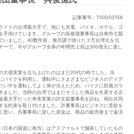
記事番号：T00050756
ライトの台湾最大手で、他にも光電、バイオ、ホテル、ゴ
を手掛けています。グループの吳俊億董事長は台南市七股
でいました。40数年前、無尽講で借りた３万台湾元を元
ナーで、今やグループ全体の年間売上高は300億元に達し
大億実業を立ち上げたのはまだ20代の時でした。当
にバイクを利用し、運転中にさまざまなビジネスのアイデ
たい中を運転してよく体が冷えたため、バイクに防風ガラ
きました。当時の台湾ではまだそうした商品を生産する企
板最大手だった奇美実業の許文龍董事長を訪ね、両社共同
する約束を取り付けました。許董事長はビジネスに意欲を
く思い、呉董事長に貸した資金は、商品の販売後まで返済
（日本の国道に相当）はアスファルトで舗装していたもの