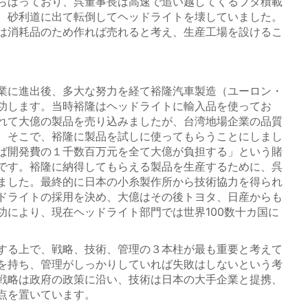
らばっており、呉董事長は高速で追い越してくるブタ積載
、砂利道に出て転倒してヘッドライトを壊していました。
は消耗品のため作れば売れると考え、生産工場を設けるこ
業に進出後、多大な努力を経て裕隆汽車製造（ユーロン・
功します。当時裕隆はヘッドライトに輸入品を使ってお
れて大億の製品を売り込みましたが、台湾地場企業の品質
。そこで、裕隆に製品を試しに使ってもらうことにしまし
ば開発費の１千数百万元を全て大億が負担する」という賭
です。裕隆に納得してもらえる製品を生産するために、呉
ました。最終的に日本の小糸製作所から技術協力を得られ
ドライトの採用を決め、大億はその後トヨタ、日産からも
功により、現在ヘッドライト部門では世界100数十カ国に
。
する上で、戦略、技術、管理の３本柱が最も重要と考えて
を持ち、管理がしっかりしていれば失敗はしないという考
戦略は政府の政策に沿い、技術は日本の大手企業と提携、
点を置いています。