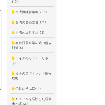
(17)
台湾流経営策略(235)
台湾の名経営者(171)
台湾の経営手法(21)
在台日系企業の武力侵攻
対策(4)
ワイズのセミナーリポー
ト(6)
段子の台湾トレンド情報
(28)
信長に学ぶDX(4)
ＳＡＲＳを経験した経営
者が語る(3)