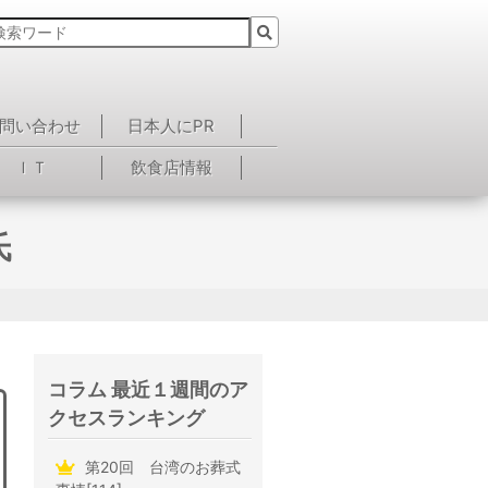
問い合わせ
日本人にPR
ＩＴ
飲食店情報
氏
コラム 最近１週間のア
クセスランキング
第20回 台湾のお葬式