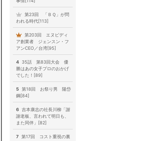
事情[114]
第23回 「ＢＱ」が問
われる時代[113]
第203回 エヌビディ
ア創業者 ジェンスン・フ
アンCEO／台湾[95]
4
35話 第83回大会 優
勝はあの女子プロのおかげ
でした！[89]
5
第18回 お祭り男 陽岱
鋼[84]
6
吉本康志の社長川柳「謝
謝老板、言われて明日も、
また同伴」[82]
7
第17回 コスト重視の裏