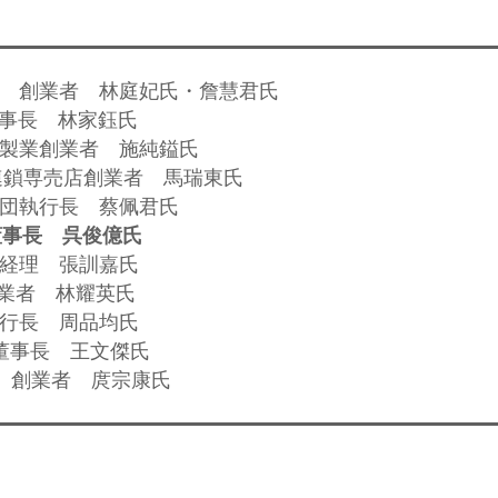
森林 創業者 林庭妃氏・詹慧君氏
董事長 林家鈺氏
花棉製業創業者 施純鎰氏
茶連鎖専売店創業者 馬瑞東氏
際集団執行長 蔡佩君氏
董事長 呉俊億氏
総経理 張訓嘉氏
創業者 林耀英氏
執行長 周品均氏
社董事長 王文傑氏
8」創業者 庹宗康氏