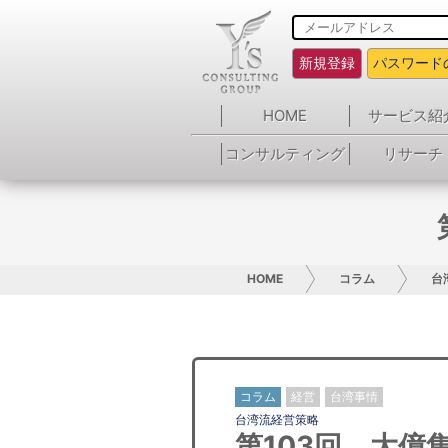
新規登録
パスワード
HOME
サービス紹
コンサルティング
リサーチ
HOME
コラム
台
コラム
経営
台湾事情
台湾流経営策略
第103回 大億