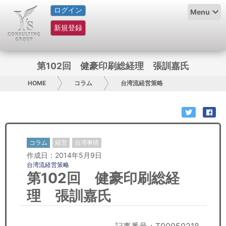
ログイン
HOME
Menu
新規登録
サービス紹介
コラム
第102回 健豪印刷総経理 張訓嘉氏
グループ概要
HOME
コラム
台湾流経営策略
採用情報
お問い合わせ
コラム
経営
台湾事情
作成日：2014年5月9日
日本人にPR
台湾流経営策略
第102回 健豪印刷総経
コンサルティング
理 張訓嘉氏
リサーチ