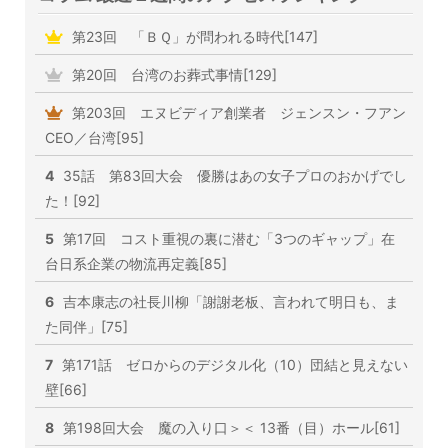
第23回 「ＢＱ」が問われる時代[147]
第20回 台湾のお葬式事情[129]
第203回 エヌビディア創業者 ジェンスン・フアン
CEO／台湾[95]
4
35話 第83回大会 優勝はあの女子プロのおかげでし
た！[92]
5
第17回 コスト重視の裏に潜む「3つのギャップ」在
台日系企業の物流再定義[85]
6
吉本康志の社長川柳「謝謝老板、言われて明日も、ま
た同伴」[75]
7
第171話 ゼロからのデジタル化（10）団結と見えない
壁[66]
8
第198回大会 魔の入り口＞＜ 13番（目）ホール[61]