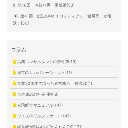
9
第18回 お祭り男 陽岱鋼[53]
10
第41回 伝説のNo.１コメディアン「猪哥亮」が復
活！[50]
コラム
労務コンサルタントの事件簿(19)
経営のリカバリーショット(11)
創業30周年で培った経営格言 厳選30(1)
吉本康志の社長川柳(8)
台湾経営マニュアル(147)
ワイズ杯ゴルフレポート(147)
経営者が踏み出す”かんたんDX”(171)