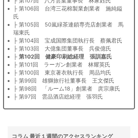
├ 第107回 八方雲集董事長 林家鈺氏
├ 第106回 台湾三花棉製業創業者 施純鎰
氏
├ 第105回 50嵐緑茶連鎖専売店創業者 馬
瑞東氏
├ 第104回 宝成国際集団執行長 蔡佩君氏
├ 第103回 大億集団董事長 呉俊億氏
├
第102回 健豪印刷総経理 張訓嘉氏
├ 第101回 ラーガン創業者 林耀英氏
├ 第100回 東京著衣執行長 周品均氏
├ 第99回 雄獅旅行社董事長 王文傑氏
├ 第98回 「ルーム18」創業者 庹宗康氏
├ 第97回 雲品酒店総経理 張羽氏
コラム 最近１週間のアクセスランキング