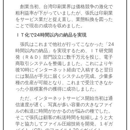
創業当初、台湾印刷業界は価格競争の激化で
粗利益率が下がっていましたが、張氏は印刷業
をサービス業だと捉え直し、業態転換を図った
ことで現在の成功を収めました。
ＩＴ化で24時間以内の納品を実現
張氏はこれまで他社が行ってこなかった「24
時間以内の納品」を実現するため、ＩＴ研究開
発（Ｒ＆Ｄ）部門設立に数千万元を投じ、電子
商取引システムを整備しました。これにより午
後10時にインターネット経由で入稿すると翌日
には製品が手元に届くシステムが完成。少量多
種の生産が可能となり、これまで受注できなか
った小規模案件の獲得に成功しました。
ただ、インターネットサービス開始当初は通
信速度が遅く、写真が多い容量の大きなファイ
ルの転送に時間がかかるのが悩みの種でした。
そこで張氏は顧客の転送時間を短縮しようと大
学と協力してファイル圧縮技術を開発。１ギガ