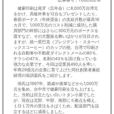
記事番号：T00050218
セミナー
健豪印刷は尾牙（忘年会）に8,000万台湾元
をかけ、高級外車を12台もプレゼントしたり、
経済ニュース
春節ボーナス（年終奨金）の支給月数が最高16
カ月で、1,000万元のコスト削減に成功した購
労務顧問
買部門の幹部にはさらに300万元のボーナスを
渡すなど、その大盤振る舞いばかりが注目され
ＩＴ
ますが、統一星巴克（プレジデント・スターバ
ックスコーヒー）のカップの他、台湾で印刷さ
飲食店情報
れる自動車や不動産ダイレクトメールの80％、
チラシの47％、名刺の43％を請け負っている
強力な企業です。今回は従業員490人を率い、
年商29億元の企業に育て上げた同社創業者兼総
経理の張訓嘉氏をご紹介します。
張氏は1997年、親戚や後輩などから1,000万
元を集め、台中市で健豪印刷を立ち上げまし
た。当初は目立たない白いトタン小屋でした
が、現在は北部、中部、南部に５拠点を構え、
１日１万件の受注をさばくため、配送部門を設
立するほどに成長しました。