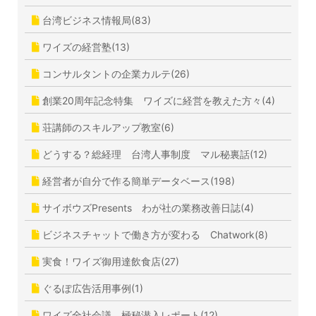
台湾ビジネス情報局(83)
ワイズの経営塾(13)
コンサルタントの企業カルテ(26)
創業20周年記念特集 ワイズに経営を教えた方々(4)
荘講師のスキルアップ教室(6)
どうする？総経理 台湾人事制度 マル秘裏話(12)
経営者が自分で作る簡単データベース(198)
サイボウズPresents わが社の業務改善日誌(4)
ビジネスチャットで働き方が変わる Chatwork(8)
実食！ワイズ御用達飲食店(27)
ぐるぽ広告活用事例(1)
ワイズ全社会議 極秘潜入レポート(12)