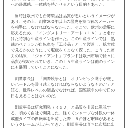
への帰属感、一体感を持たせるという目的もあった。
当時は欧州でも台湾製品は品質が悪いというイメージが
あり、その上、創業200年以上の歴史を持つ有名メーカー
を相手にしなければならなかった。そこで、欧州の需要に
応えるため、「インダストリー・アート（ＩＡ）」と名付
けた特別な生産ラインを作った。この生産ラインでは、熟
練のベテランが自転車を「工芸品」として製造し、拡大鏡
で見るかのようにして瑕疵をくまなく探した。こうした努
力の結果、「ジャイアント」ブランドは欧州市場で徐々に
品質が認められていき、このＩＡ生産ラインは他のライン
にも展開していくことになった。
劉董事長は、「国際競争とは、オリンピック選手が厳し
いハードルを乗り越えなければならないようなものだ」と
語る。世界レベルの製品でなければ、国際競争の中で日の
目を見ることはないのだ。
劉董事長は研究開発（Ｒ＆Ｄ）と品質を非常に重視す
る。初めて自社で開発した、軽くてシャープな外観の一体
成型タイプの自転車を出荷した際、５台ほど瑕疵があると
いうクレームが上がってきた。劉董事長は直ちに市場に出