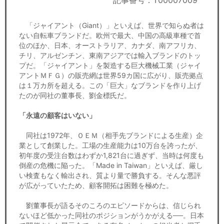
記事番号：T00007009
セミナー
「ジャイアント（Giant）」といえば、世界で知らぬ者は
経済ニュース
ない自転車ブランドだ。欧州で最大、中国の高級車種で首
位のほか、日本、オーストラリア、カナダ、南アフリカ、
労務顧問
チリ、アルゼンチン、東南アジアでは輸入ブランドのトッ
プだ。「ジャイアント」を製造する巨大機械工業（ジャイ
ＩＴ
アントＭＦＧ）の販売網は世界59カ国に広がり、販売拠点
は１万カ所を超える。この「巨大」なブランドを作り上げ
たのが同社の董事長、劉金標氏だ。
飲食店情報
「永遠の顧客はいない」
同社は1972年、ＯＥＭ（相手先ブランドによる生産）企
業として創業した。工場の生産能力は10万台を誇ったが、
初年度の受注台数はわずか1,821台に過ぎず、当時は何度も
倒産の危機に陥った。「Made in Taiwan」といえば、厳し
い検査もなく輸出され、質より量で勝負する。そんな悪評
が広がっていたため、顧客開拓は困難を極めた。
劉董事長が語るそのころのエピソードからは、信じられ
ないほど低かった同社のポジションがうかがえる──。日本