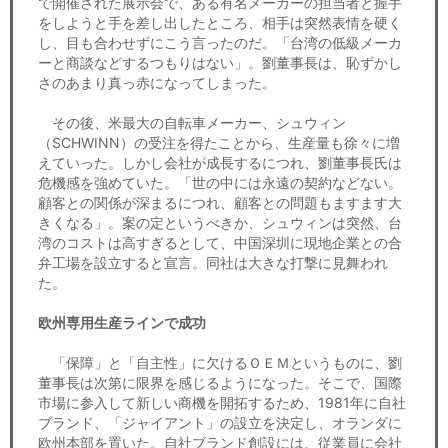
で開催された展示会で、ある有名メーカーの担当者と握手
をしようと手を差し出したところ、相手は突然表情を硬く
し、目も合わせずにこう言ったのだ。「台湾の低級メーカ
ーと商談などするつもりはない」。劉董事長は、恥ずかし
さのあまり真っ赤になってしまった。
その後、米最大の自転車メーカー、シュウィン
（SCHWINN）の受注を得たことから、生産量も徐々に増
えていった。しかし会社が成長するにつれ、劉董事長氏は
危機感を強めていた。「世の中には永遠の契約などない。
顧客との関係が深まるにつれ、顧客との問題もますます大
きくなる」。案の定というべきか、シュウィンは突然、台
湾のコストは高すぎるとして、中国深圳に現地企業との合
弁工場を設立すると宣言。同社は大きな打撃に見舞われ
た。
欧州専用生産ラインで成功
「保障」と「自主性」に欠けるＯＥＭというものに、劉
董事長は次第に限界を感じるようになった。そこで、国際
市場に参入して新しい商機を開拓するため、1981年に自社
ブランド、「ジャイアント」の設立を決定し、オランダに
欧州本部を置いた。自社ブランド創設には、従業員に会社