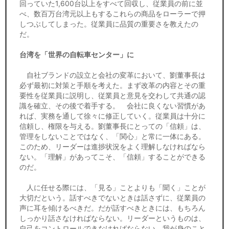
回っていた1,600台以上をすべて回収し、従業員の前に並
べ、数百万台湾元以上もするこれらの商品をローラーで押
しつぶしてしまった。従業員に品質の重要さを教えたの
だ。
台湾を「世界の自転車センター」に
自社ブランドの設立と会社の変革において、劉董事長は
必ず最初に対策と手順を考えた。まず改革の内容とその重
要性を従業員に説明し、従業員と意見を交わして共通の認
識を確立、その後で着手する。 会社に良くない習慣があ
れば、実務を通して徐々に修正していく。従業員は十分に
信頼し、権限を与える。劉董事長にとっての「信頼」は、
管理をしないことではなく、「関心」と常に一体にある。
このため、リーダーは進捗状況をよく理解しなければなら
ない。「理解」があってこそ、「信頼」することができる
のだ。
人に任せる際には、「見る」ことよりも「聞く」ことが
大切だという。話すべきでないときは話さずに、従業員の
声に耳を傾けるべきだ。だが話すべきときには、もちろん
しっかり話さなければならない。リーダーというものは、
自己をコントロールできなければならない。我が身のこと