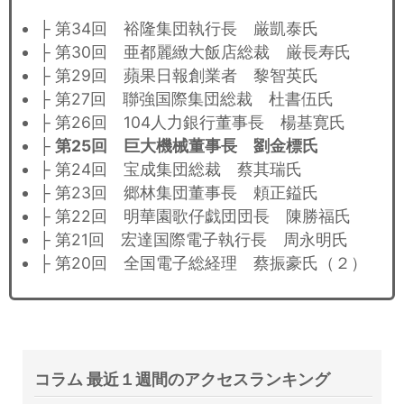
├ 第34回 裕隆集団執行長 厳凱泰氏
├ 第30回 亜都麗緻大飯店総裁 厳長寿氏
├ 第29回 蘋果日報創業者 黎智英氏
├ 第27回 聯強国際集団総裁 杜書伍氏
├ 第26回 104人力銀行董事長 楊基寛氏
├
第25回 巨大機械董事長 劉金標氏
├ 第24回 宝成集団総裁 蔡其瑞氏
├ 第23回 郷林集団董事長 頼正鎰氏
├ 第22回 明華園歌仔戯団団長 陳勝福氏
├ 第21回 宏達国際電子執行長 周永明氏
├ 第20回 全国電子総経理 蔡振豪氏（２）
コラム 最近１週間のアクセスランキング