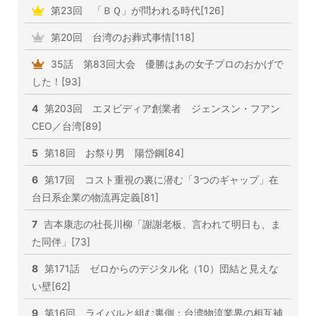
第23回 「ＢＱ」が問われる時代[126]
第20回 台湾のお葬式事情[118]
35話 第83回大会 優勝はあの女子プロのおかげで
した！[93]
4
第203回 エヌビディア創業者 ジェンスン・フアン
CEO／台湾[89]
5
第18回 お祭り男 陽岱鋼[84]
6
第17回 コスト重視の裏に潜む「3つのギャップ」在
台日系企業の物流再定義[81]
7
吉本康志の社長川柳「謝謝老板、言われて明日も、ま
た同伴」[73]
8
第171話 ゼロからのデジタル化（10）団結と見えな
い壁[62]
9
第16回 ライバルと組む裏側：台湾物流業界の相互補