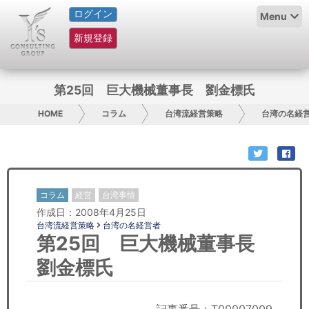
ログイン
HOME
Menu
新規登録
サービス紹介
コラム
第25回 巨大機械董事長 劉金標氏
グループ概要
HOME
コラム
台湾流経営策略
台湾の名経
採用情報
お問い合わせ
コラム
経営
台湾事情
作成日：2008年4月25日
日本人にPR
台湾流経営策略
台湾の名経営者
第25回 巨大機械董事長
コンサルティング
劉金標氏
リサーチ