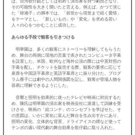
は、台湾歌仔戯としては初めて演出家を持つ劇団となり、
その可能性を大きく開いたと言える。例えば、かつて演じ
た「韓湘子」の脚本では、「前世から現世まで続く愛情」
をテーマとし、「新しいもの」や「変化」を求める若い
人々の心をつかむことに成功した。
あらゆる手段で観客を引きつける
明華園は、多くの観客にストーリーを理解してもらうた
め、舞台の両側に現地の言葉で表されたコンピュータ字幕
を設置した。米国、欧州など海外公演の際には中英対照の
字幕を配し、チケットを販売する際、観客の要求に応じて
座席を中国語字幕席と英語字幕席とに振り分けた。プログ
ラム冊子には劇中の人間関係図を記し、観客が登場人物を
容易に理解できるようにした。
音響と照明を効果的に使ったテレビや映画に対抗するた
め、陳氏は明華園の演出家を映画会社に派遣して訓練を受
けさせ、映画の「絵コンテ」のコンセプトを学ばせた。そ
の意図は、いかに変化に富んだ舞台を生み出すかにあり、
照明の変化、立体的な背景、ドライアイスの煙など使って
テンポの速い現代劇の舞台効果を歌仔戯に取り入れた。