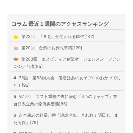
コラム 最近１週間のアクセスランキング
第23回 「ＢＱ」が問われる時代[147]
第20回 台湾のお葬式事情[129]
第203回 エヌビディア創業者 ジェンスン・フアン
CEO／台湾[95]
4
35話 第83回大会 優勝はあの女子プロのおかげでし
た！[92]
5
第17回 コスト重視の裏に潜む「3つのギャップ」在
台日系企業の物流再定義[85]
6
吉本康志の社長川柳「謝謝老板、言われて明日も、ま
た同伴」[75]