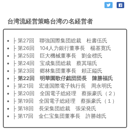
台湾流経営策略台湾の名経営者
├ 第27回 聯強国際集団総裁 杜書伍氏
├ 第26回 104人力銀行董事長 楊基寛氏
├ 第25回 巨大機械董事長 劉金標氏
├ 第24回 宝成集団総裁 蔡其瑞氏
├ 第23回 郷林集団董事長 頼正鎰氏
├
第22回 明華園歌仔戯団団長 陳勝福氏
├ 第21回 宏達国際電子執行長 周永明氏
├ 第20回 全国電子総経理 蔡振豪氏（２）
├ 第19回 全国電子総経理 蔡振豪氏（１）
├ 第18回 長栄集団総裁 張栄発氏
├ 第17回 金仁宝集団董事長 許勝雄氏