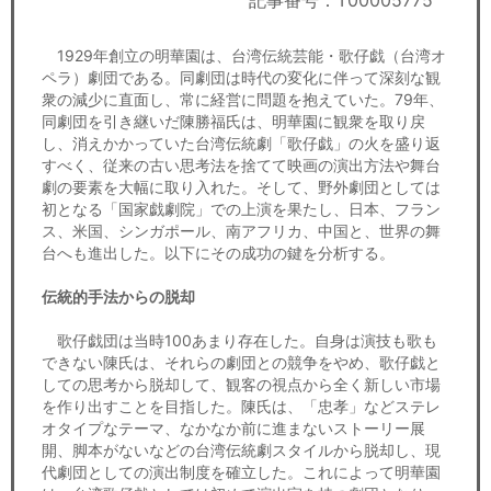
記事番号：T00005775
セミナー
1929年創立の明華園は、台湾伝統芸能・歌仔戯（台湾オ
経済ニュース
ペラ）劇団である。同劇団は時代の変化に伴って深刻な観
衆の減少に直面し、常に経営に問題を抱えていた。79年、
労務顧問
同劇団を引き継いだ陳勝福氏は、明華園に観衆を取り戻
し、消えかかっていた台湾伝統劇「歌仔戯」の火を盛り返
ＩＴ
すべく、従来の古い思考法を捨てて映画の演出方法や舞台
劇の要素を大幅に取り入れた。そして、野外劇団としては
初となる「国家戯劇院」での上演を果たし、日本、フラン
飲食店情報
ス、米国、シンガポール、南アフリカ、中国と、世界の舞
台へも進出した。以下にその成功の鍵を分析する。
伝統的手法からの脱却
歌仔戯団は当時100あまり存在した。自身は演技も歌も
できない陳氏は、それらの劇団との競争をやめ、歌仔戯と
しての思考から脱却して、観客の視点から全く新しい市場
を作り出すことを目指した。陳氏は、「忠孝」などステレ
オタイプなテーマ、なかなか前に進まないストーリー展
開、脚本がないなどの台湾伝統劇スタイルから脱却し、現
代劇団としての演出制度を確立した。これによって明華園