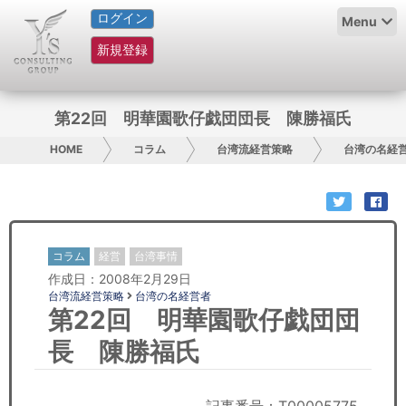
ログイン
HOME
Menu
新規登録
サービス紹介
コラム
第22回 明華園歌仔戯団団長 陳勝福氏
グループ概要
HOME
コラム
台湾流経営策略
台湾の名経
採用情報
お問い合わせ
コラム
経営
台湾事情
作成日：2008年2月29日
日本人にPR
台湾流経営策略
台湾の名経営者
第22回 明華園歌仔戯団団
コンサルティング
長 陳勝福氏
リサーチ