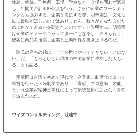
離島、病院、刑務所、工場、学校など、会場を問わず派遣
し、年間で合計300公演を行う。さらに企業のマーケティ
ングとも協力する。企業と提携する際、明華園は「文化活
動に援助がほしいのではありません、我々があなた方のた
めに何ができるかを聞きたいのです」と説明する。明華園
は企業のイメージキャラクターにもなるし、ＰＲも行う。
観客に商品を推薦し企業と互助関係を築き上げるのだ。
陳氏の座右の銘は、「この世にやってできないことはな
い」だ。「もっとひどい環境の中で事業に成功した人もい
る」とも語る。
明華園は台湾で初めて現代化、企業家、制度化によって
経営を行った伝統劇団であり、「直感、プロ意識、才能」
という企業家精神三本柱によって伝統芸術に新たな命を吹
き込んだのだ。
ワイズコンサルティング 荘建中