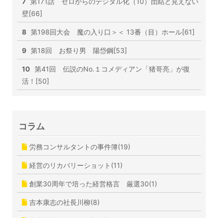
7
第171話 ゼロからのデジタル化（10）団結と見えない
壁[66]
8
第198回大会 魔の入り口＞＜ 13番（目）ホール[61]
9
第18回 お祭り男 陽岱鋼[53]
10
第41回 伝説のNo.１コメディアン「猪哥亮」が復
活！[50]
コラム
労務コンサルタントの事件簿(19)
経営のリカバリーショット(11)
創業30周年で培った経営格言 厳選30(1)
吉本康志の社長川柳(8)