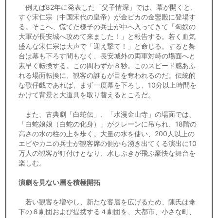
例えば82年に発表した「父子情深」では、幕が開くと、
すぐ宋仁宗（中国宋代の皇帝）が金ピカの金鑾殿に登場す
る。そこへ、慌てた様子の兵士が中へ入ってきて「匈奴の
大軍が長安城へ攻めて来ました！」と報告する。若く血気
盛んな宋仁宗は大声で「迎え撃て！」と命じる。すると舞
台は幕も下ろす間もなく、長安城外の両軍対峙の場面へと
素早く転換する。この間わずか８秒。このスピード感あふ
れる場面転換に、観客の誰もが目を奪われるのだ。伝統的
な歌仔戯であれば、まず一度幕を下ろし、10分以上時間を
かけて背景と大道具を取り替えるところだ。
また、古典劇「白蛇伝」、「水漫金山寺」の場面では、
「白蛇娘娘（白蛇の化身）」がクレーンに吊られ、18階の
高さの水の柱の上を歩く。大量の水を使い、200人以上の
エビやカニの兵士が観客席の側から湧き出てくる演出に10
万人の観客が釘付けとなり、水しぶきが飛ぶ豪快な舞台を
楽しむ。
演劇を見ない層を積極開拓
若い観客を増やし、新たな客層を広げるため、陳氏は傘
下の８劇団および提携する４劇団を、大都市、小さな町、