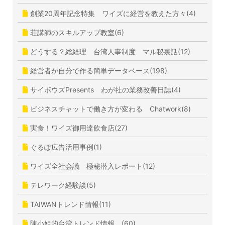
創業20周年記念特集 ワイズに経営を教えた方々(4)
荘講師のスキルアップ教室(6)
どうする？総経理 台湾人事制度 マル秘裏話(12)
経営者が自分で作る簡単データベース(198)
サイボウズPresents わが社の業務改善日誌(4)
ビジネスチャットで働き方が変わる Chatwork(8)
実食！ワイズ御用達飲食店(27)
ぐるぽ広告活用事例(1)
ワイズ全社会議 極秘潜入レポート(12)
テレワーク経験談(5)
TAIWANトレンド情報(11)
陳小姐的台湾トレンド情報 (60)