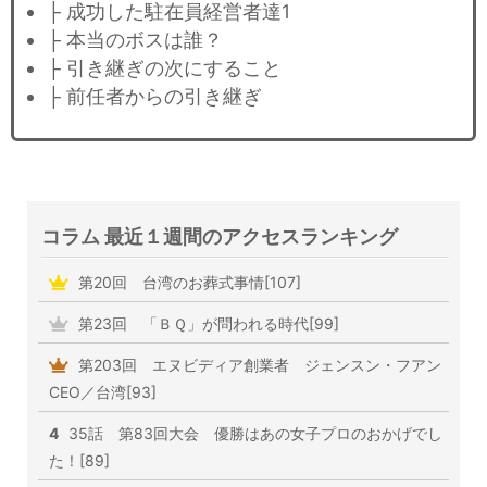
├ 成功した駐在員経営者達1
├ 本当のボスは誰？
├ 引き継ぎの次にすること
├ 前任者からの引き継ぎ
コラム 最近１週間のアクセスランキング
第20回 台湾のお葬式事情[107]
第23回 「ＢＱ」が問われる時代[99]
第203回 エヌビディア創業者 ジェンスン・フアン
CEO／台湾[93]
4
35話 第83回大会 優勝はあの女子プロのおかげでし
た！[89]