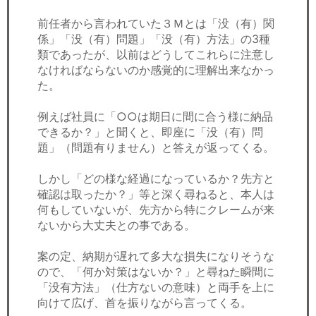
前任者から言われていた３Ｍとは「没（有）関
係」「没（有）問題」「没（有）方法」の3種
類であったが、以前はどうしてこれらに注意し
なければならないのか感覚的に理解出来なかっ
た。
例えば社員に「○○は期日に間に合う様に納品
できるか？」と聞くと、即座に「没（有）問
題」（問題有りません）と答えが返ってくる。
しかし「どの様な経過になっているか？先方と
確認は取ったか？」等と深く尋ねると、本人は
何もしていないが、先方から特にクレームが来
ないから大丈夫との事である。
案の定、納期が遅れて多大な損失になりそうな
ので、「何か対策はないか？」と尋ねた瞬間に
「没有方法」（仕方ないの意味）と両手を上に
向けて広げ、首を振りながら言ってくる。