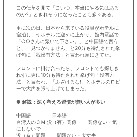
この仕草を見て「こいつ、本当にやる気はある
のか?」ときれそうになったことも多々ある。
更に次の日、日本から来ている役員がホテルに
宿泊し、朝ホテルに迎えに上がり、館内電話で
「○○さんに繋いで下さい。」と中国語で言う
と、「見つかりません」と20分も待たされた挙
げ句に「我没有方法」と言われ頭にきてた。
フロントに掛け合ったら、フロントでも探しき
れずに更に10分も待たされた挙げ句「没有方
法」と言われ、「ふざけるな!」とホテルのロビ
ーで大声を張り上げてしまった。
● 解説：深く考える習慣が無い人が多い
中国語 日本語
台湾人の３Ｍ 没（有）関係 関係ない・気
にしないで
没（有）問題 問題ない・大丈夫