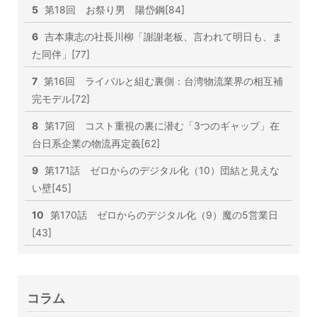
5
第18回 お祭り男 陽岱鋼[84]
6
吉本康志の社長川柳「謝謝老板、言われて明日も、ま
た同伴」[77]
7
第16回 ライバルと組む裏側：台湾物流業界の相互補
完モデル[72]
8
第17回 コスト重視の裏に潜む「3つのギャップ」在
台日系企業の物流再定義[62]
9
第171話 ゼロからのデジタル化（10）団結と見えな
い壁[45]
10
第170話 ゼロからのデジタル化（9）魔の5営業日
[43]
コラム