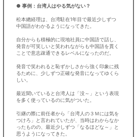
セミナー
● 事例：台湾人はやる気がない？
経済ニュース
松本總経理は、台湾駐在1年目で最近少しずつ
中国語がわかるようになってきた。
労務顧問
自分からも積極的に現地社員に中国語で話し、
ＩＴ
発音が可笑しいと笑われながらも中国語を貫く
ことで意志疎通できるレベルになったのだ。
飲食店情報
発音で笑われると恥ずかしさから強く印象に残
るために、少しずつ正確な発音になってゆくら
しい。
最近聞いていると台湾人は「没～」という表現
を多く使っているのに気がついた。
引継の際に前任者から「台湾人の３Ｍには気を
つけろ」と言われていたが、当時はわからなか
ったものの、最近少しずつ「なるほどな～」と
思うようになってきた。