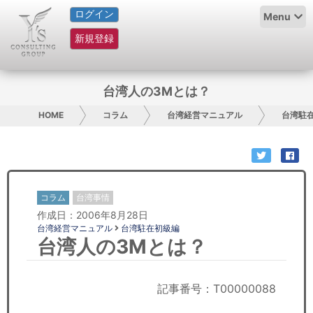
ログイン
HOME
Menu
新規登録
サービス紹介
コラム
台湾人の3Mとは？
グループ概要
HOME
コラム
台湾経営マニュアル
台湾駐
採用情報
お問い合わせ
コラム
台湾事情
作成日：2006年8月28日
日本人にPR
台湾経営マニュアル
台湾駐在初級編
台湾人の3Mとは？
コンサルティング
リサーチ
記事番号：T00000088