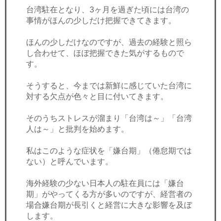
セミナー
台湾駐在となり、3ヶ月を過ぎた頃には台湾の
事情がほんの少しだけ把握できてきます。
経済ニュース
ほんの少しだけなのですが、過去の経験と照ら
労務顧問
し合わせて、ほぼ把握できた気がするもので
す。
ＩＴ
そうすると、今までは新鮮に感じていた台湾に
対する欠点が色々と目に付いてきます。
飲食店情報
そのうちストレスが溜まり「台湾は～」「台湾
人は～」と批判を始めます。
私はこのような症状を「嫌台期」（倦怠期では
ない）と呼んでいます。
海外経験の少ない日本人の駐在員には「嫌台
期」がやってくる方が多いのですが、経営者の
場合嫌台期が長引くと経営に大きな影響を及ぼ
します。