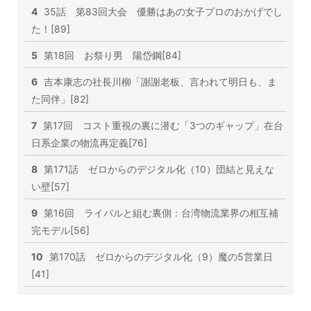
4
35話 第83回大会 優勝はあの女子プロのおかげでし
た！[89]
5
第18回 お祭り男 陽岱鋼[84]
6
吉本康志の社長川柳「謝謝老板、言われて明日も、ま
た同伴」[82]
7
第17回 コスト重視の裏に潜む「3つのギャップ」在台
日系企業の物流再定義[76]
8
第171話 ゼロからのデジタル化（10）団結と見えな
い壁[57]
9
第16回 ライバルと組む裏側：台湾物流業界の相互補
完モデル[56]
10
第170話 ゼロからのデジタル化（9）魔の5営業日
[41]