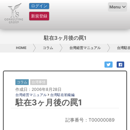
ログイン
HOME
Menu
新規登録
サービス紹介
コラム
駐在3ヶ月後の罠1
グループ概要
HOME
コラム
台湾経営マニュアル
台湾駐
採用情報
お問い合わせ
コラム
台湾事情
作成日：2006年8月28日
日本人にPR
台湾経営マニュアル
台湾駐在初級編
駐在3ヶ月後の罠1
コンサルティング
リサーチ
記事番号：T00000089