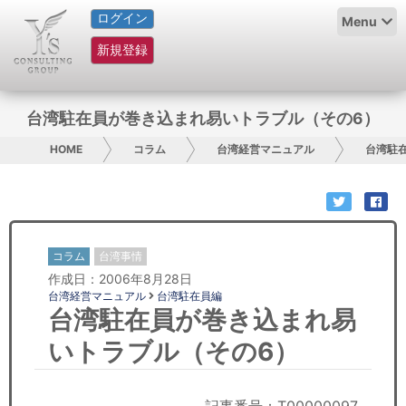
ログイン
HOME
Menu
新規登録
サービス紹介
コラム
台湾駐在員が巻き込まれ易いトラブル（その6）
グループ概要
HOME
コラム
台湾経営マニュアル
台湾駐
採用情報
お問い合わせ
コラム
台湾事情
作成日：2006年8月28日
日本人にPR
台湾経営マニュアル
台湾駐在員編
台湾駐在員が巻き込まれ易
コンサルティング
いトラブル（その6）
リサーチ