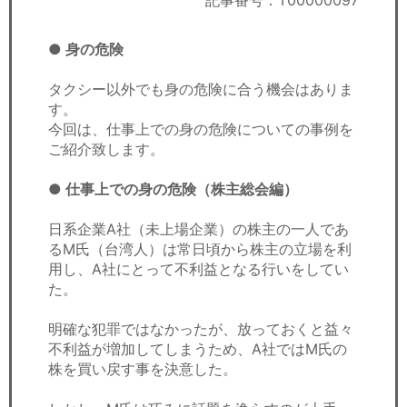
記事番号：T00000097
セミナー
● 身の危険
経済ニュース
タクシー以外でも身の危険に合う機会はありま
労務顧問
す。
今回は、仕事上での身の危険についての事例を
ＩＴ
ご紹介致します。
飲食店情報
● 仕事上での身の危険（株主総会編）
日系企業A社（未上場企業）の株主の一人であ
るM氏（台湾人）は常日頃から株主の立場を利
用し、A社にとって不利益となる行いをしてい
た。
明確な犯罪ではなかったが、放っておくと益々
不利益が増加してしまうため、A社ではM氏の
株を買い戻す事を決意した。