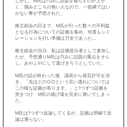
しかし、M氏は巧みに話題を逸らすのが上手
く、掴みどころの無い人なので、一筋縄ではい
かない事が予想された。
株主総会の日まで、M氏が行った数々の不利益
となる行為についての証拠を集め、何度もシミ
レーションを行い準備は万全であった…
株主総会の当日、私は証拠提出者として参加し
たが、予想通りM氏は巧みに話題の重点をそら
し、あやふやにして逃げきろうとしていた。
M氏の話が終わった後、議長から発言許可を頂
き、「先ほどの○○という言い逃れについては
この様な証拠が有ります。」と1つずつ証拠を
突きつけ、M氏の逃げ場を完全に塞いでしまっ
た。
M氏は1つずつ反論してくるが、証拠は明確で反
論は通らない。