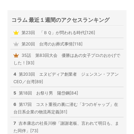
コラム 最近１週間のアクセスランキング
第23回 「ＢＱ」が問われる時代[126]
第20回 台湾のお葬式事情[118]
35話 第83回大会 優勝はあの女子プロのおかげで
した！[93]
4
第203回 エヌビディア創業者 ジェンスン・フアン
CEO／台湾[89]
5
第18回 お祭り男 陽岱鋼[84]
6
第17回 コスト重視の裏に潜む「3つのギャップ」在
台日系企業の物流再定義[81]
7
吉本康志の社長川柳「謝謝老板、言われて明日も、ま
た同伴」[73]