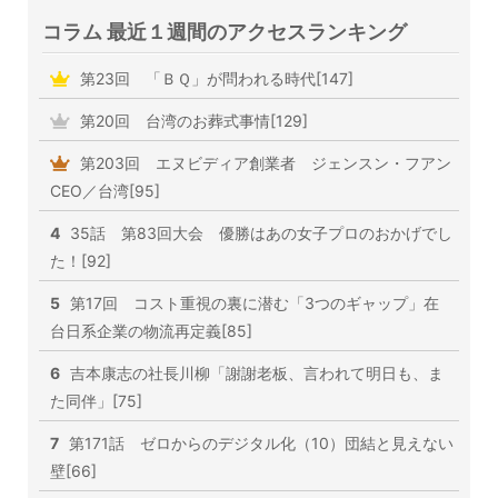
コラム 最近１週間のアクセスランキング
第23回 「ＢＱ」が問われる時代[147]
第20回 台湾のお葬式事情[129]
第203回 エヌビディア創業者 ジェンスン・フアン
CEO／台湾[95]
4
35話 第83回大会 優勝はあの女子プロのおかげでし
た！[92]
5
第17回 コスト重視の裏に潜む「3つのギャップ」在
台日系企業の物流再定義[85]
6
吉本康志の社長川柳「謝謝老板、言われて明日も、ま
た同伴」[75]
7
第171話 ゼロからのデジタル化（10）団結と見えない
壁[66]