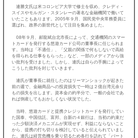
連勝文氏は米コロンビア大学で修士を収め、クレディ・
スイスやモルガン・スタンレーの著名な金融機関で働いて
いたこともあります。2005年９月、国民党中央常務委員に
選ばれ、政界の新世代として注目を集めました。
08年９月、郝龍斌台北市長によって、交通機関のスマー
トカードを発行する悠遊カード公司の董事長に任じられま
す。当時は「不適任」、「父親の関係で何もしないで高給
を得られる仕事をもらった」など、一部のメディアから強
い批判を受けました。しかし、連氏は自らの手腕によって
こうした批判を封じていきます。
連氏が董事長に就任したのはリーマンショックが起きた
前の週で、金融商品への投資損失で一時は２億台湾元余り
もの損失を出します。資本金の約半分で、一般の会社であ
れば倒産してもおかしくない状況でした。
当時、悠遊カードと提携クレジットカードを発行してい
た国泰、中国信託、富邦、台新の４銀行は、当初の約束だ
った少額決済メカニズムが実現せず、利益にならないこと
から、提携の打ち切りを検討していると伝えられていまし
た。連氏は経営危機を乗り切るため各行を訪れて「パート