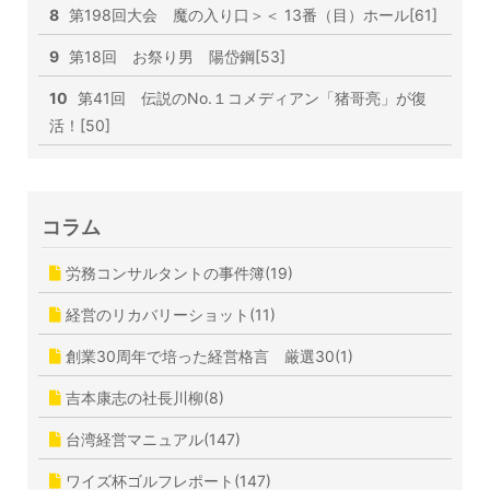
8
第198回大会 魔の入り口＞＜ 13番（目）ホール[61]
9
第18回 お祭り男 陽岱鋼[53]
10
第41回 伝説のNo.１コメディアン「猪哥亮」が復
活！[50]
コラム
労務コンサルタントの事件簿(19)
経営のリカバリーショット(11)
創業30周年で培った経営格言 厳選30(1)
吉本康志の社長川柳(8)
台湾経営マニュアル(147)
ワイズ杯ゴルフレポート(147)