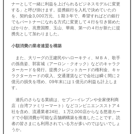
ナーとして一緒に利益を上げられるビジネスモデルに変更
する」と呼び掛けます。提携銀行を入札で決めていたの
を、契約金3,000万元、１期３年で、希望すればどの銀行
でもパートナーになれる方式に変更して４行を引き留めた
ばかりか、兆豊国際、玉山、華南、第一の４行が新たに提
携先として加わりました。
小額消費の業者連盟を構築
また、大リーグの王建民やハローキティ、ＭＢＡ、歌手
の孫燕姿、郭富城（アーロン・クオック）などのキャラク
ターカードを発行。提携クレジットカードの権利金、キャ
ラクターカードの収入、交通運賃などで会社は瞬く間に２
億元の損失を埋め、09年末には１億元の利益も計上しま
す。
連氏のさらなる業績は、セブン−イレブンや全家便利商
店（台湾ファミリーマート）などコンビニエンスストア４
社を含め、流通業者24社、１万2,000店からなる悠遊カー
ドで小額消費が可能な店舗網構築を推進したことです。読
者の皆さまにも利用されている方が多いのではないでしょ
うか。