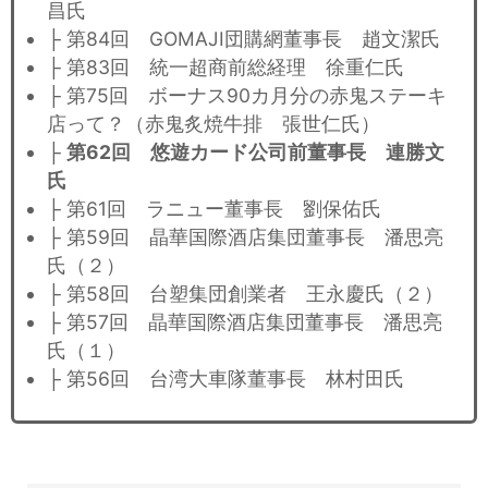
昌氏
├ 第84回 GOMAJI団購網董事長 趙文潔氏
├ 第83回 統一超商前総経理 徐重仁氏
├ 第75回 ボーナス90カ月分の赤鬼ステーキ
店って？（赤鬼炙焼牛排 張世仁氏）
├
第62回 悠遊カード公司前董事長 連勝文
氏
├ 第61回 ラニュー董事長 劉保佑氏
├ 第59回 晶華国際酒店集団董事長 潘思亮
氏（２）
├ 第58回 台塑集団創業者 王永慶氏（２）
├ 第57回 晶華国際酒店集団董事長 潘思亮
氏（１）
├ 第56回 台湾大車隊董事長 林村田氏