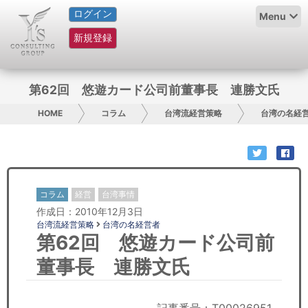
ログイン
HOME
Menu
新規登録
サービス紹介
コラム
第62回 悠遊カード公司前董事長 連勝文氏
グループ概要
HOME
コラム
台湾流経営策略
台湾の名経
採用情報
お問い合わせ
コラム
経営
台湾事情
作成日：2010年12月3日
日本人にPR
台湾流経営策略
台湾の名経営者
第62回 悠遊カード公司前
コンサルティング
董事長 連勝文氏
リサーチ