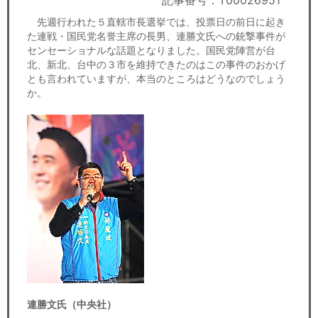
記事番号：T00026951
セミナー
先週行われた５直轄市長選挙では、投票日の前日に起き
た連戦・国民党名誉主席の長男、連勝文氏への銃撃事件が
経済ニュース
センセーショナルな話題となりました。国民党陣営が台
北、新北、台中の３市を維持できたのはこの事件のおかげ
労務顧問
とも言われていますが、本当のところはどうなのでしょう
か。
ＩＴ
飲食店情報
連勝文氏（中央社）