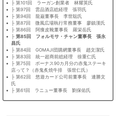
├ 第101回 ラーガン創業者 林耀英氏
├ 第97回 雲品酒店総経理 張羽氏
├ 第94回 龍巌董事長 李世聡氏
├ 第87回 微風広場執行常務董事 廖鎮漢氏
├ 第86回 阿痩皮靴董事長 羅栄岳氏
├
第85回 フォルモサ・チャン董事長 張永
昌氏
├ 第84回 GOMAJI団購網董事長 趙文潔氏
├ 第83回 統一超商前総経理 徐重仁氏
├ 第75回 ボーナス90カ月分の赤鬼ステーキ
店って？（赤鬼炙焼牛排 張世仁氏）
├ 第62回 悠遊カード公司前董事長 連勝文
氏
├ 第61回 ラニュー董事長 劉保佑氏