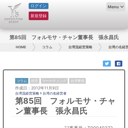
ログイン
HOME
Menu
新規登録
サービス紹介
コラム
第85回 フォルモサ・チャン董事長 張永昌氏
グループ概要
HOME
コラム
台湾流経営策略
台湾の名経
採用情報
お問い合わせ
コラム
経営
マーケティング
台湾事情
作成日：2012年11月9日
日本人にPR
台湾流経営策略
台湾の名経営者
第85回 フォルモサ・チャ
コンサルティング
ン董事長 張永昌氏
リサーチ