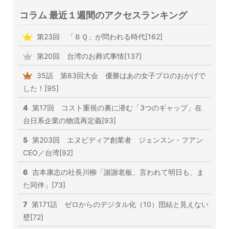
コラム 最近１週間のアクセスランキング
第23回 「ＢＱ」が問われる時代[162]
第20回 台湾のお葬式事情[137]
35話 第83回大会 優勝はあの女子プロのおかげで
した！[95]
4
第17回 コスト重視の裏に潜む「3つのギャップ」在
台日系企業の物流再定義[93]
5
第203回 エヌビディア創業者 ジェンスン・フアン
CEO／台湾[92]
6
吉本康志の社長川柳「謝謝老板、言われて明日も、ま
た同伴」[73]
7
第171話 ゼロからのデジタル化（10）団結と見えない
壁[72]