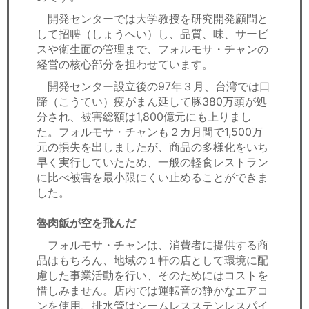
開発センターでは大学教授を研究開発顧問と
して招聘（しょうへい）し、品質、味、サービ
スや衛生面の管理まで、フォルモサ・チャンの
経営の核心部分を担わせています。
開発センター設立後の97年３月、台湾では口
蹄（こうてい）疫がまん延して豚380万頭が処
分され、被害総額は1,800億元にも上りまし
た。フォルモサ・チャンも２カ月間で1,500万
元の損失を出しましたが、商品の多様化をいち
早く実行していたため、一般の軽食レストラン
に比べ被害を最小限にくい止めることができま
した。
魯肉飯が空を飛んだ
フォルモサ・チャンは、消費者に提供する商
品はもちろん、地域の１軒の店として環境に配
慮した事業活動を行い、そのためにはコストを
惜しみません。店内では運転音の静かなエアコ
ンを使用、排水管はシームレスステンレスパイ