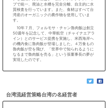
プで統一、廃油と水槽を完全分離、自主的に水
質検査を行っています。また、食材はすべて台
湾産のオーガニックの農作物を使用していま
す。
10年７月、フォルモサ・チャン魯肉飯は創立
50週年を記念して、中華航空（チャイナエアラ
イン）とのサービス提携を実施し、米西海岸へ
の機内食に魯肉飯が登場しました。４万食もの
魯肉飯が空を飛び、「世界中で知られるように
なるまで魯肉飯を売る」という張董事長の夢が
実現したのです。
台湾流経営策略台湾の名経営者