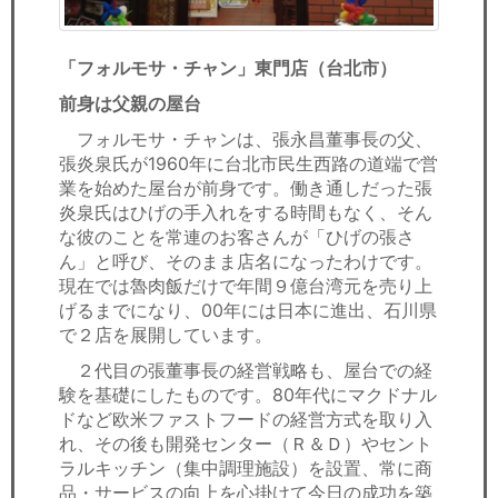
「フォルモサ・チャン」東門店（台北市）
前身は父親の屋台
フォルモサ・チャンは、張永昌董事長の父、
張炎泉氏が1960年に台北市民生西路の道端で営
業を始めた屋台が前身です。働き通しだった張
炎泉氏はひげの手入れをする時間もなく、そん
な彼のことを常連のお客さんが「ひげの張さ
ん」と呼び、そのまま店名になったわけです。
現在では魯肉飯だけで年間９億台湾元を売り上
げるまでになり、00年には日本に進出、石川県
で２店を展開しています。
２代目の張董事長の経営戦略も、屋台での経
験を基礎にしたものです。80年代にマクドナル
ドなど欧米ファストフードの経営方式を取り入
れ、その後も開発センター（Ｒ＆Ｄ）やセント
ラルキッチン（集中調理施設）を設置、常に商
品・サービスの向上を心掛けて今日の成功を築