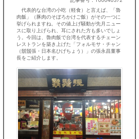
記事番号：T00040372
セミナー
代表的な台湾の小吃（軽食）と言えば、「魯
肉飯」（豚肉のそぼろかけご飯）がその一つに
経済ニュース
挙げられますね。その値上げ騒動が先月ニュー
スに取り上げられ、耳にされた方も多いでしょ
労務顧問
う。今回は、魯肉飯で台湾を代表するチェーン
レストランを築き上げた「フォルモサ・チャン
ＩＴ
（鬍鬚張・日本名ひげちょう）」の張永昌董事
長をご紹介します。
飲食店情報