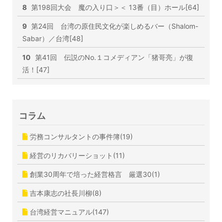
8
第198回大会 魔の入り口＞＜ 13番（目）ホール[64]
9
第24回 台湾の原住民文化が楽しめるバー（Shalom-
Sabar）／台湾[48]
10
第41回 伝説のNo.１コメディアン「猪哥亮」が復
活！[47]
コラム
労務コンサルタントの事件簿(19)
経営のリカバリーショット(11)
創業30周年で培った経営格言 厳選30(1)
吉本康志の社長川柳(8)
台湾経営マニュアル(147)