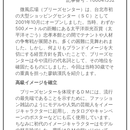
記事番号：T00041552
セミナー
微風広場（ブリーズセンター）は、台北市初
の大型ショッピングセンター（ＳＣ）として
経済ニュース
2001年10月にオープンしました。当時、わずか
500メートルの距離にある太平洋崇光百貨（太
労務顧問
平洋そごう）忠孝本館との間でテナントや人材
の争奪戦が展開され、多くの困難に見舞われま
ＩＴ
した。しかし、何よりもブランドイメージを大
切にする経営方針を貫いたことで、ブリーズセ
飲食店情報
ンターは今や流行の代名詞として、その地位を
確固たるものにしました。今回は当時30歳でそ
の重責を担った廖鎮漢氏を紹介します。
高級イメージを確立
ブリーズセンターを体現するＤＭには、流行
の最先端であることを示すために、ファッショ
ン雑誌のようにモデルや人気の芸能人をイメー
ジキャラクターに起用し、カタログやキャンペ
ーンのポスターなどにも広く使用しています。
ちなみに初代のイメージキャラクターはモデル