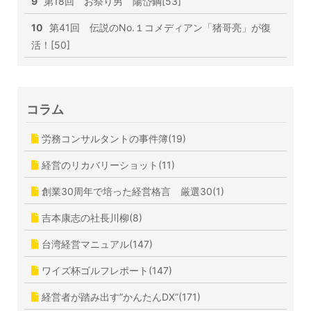
9
第18回 お祭り男 陽岱鋼[53]
10
第41回 伝説のNo.１コメディアン「猪哥亮」が復
活！[50]
コラム
労務コンサルタントの事件簿(19)
経営のリカバリーショット(11)
創業30周年で培った経営格言 厳選30(1)
吉本康志の社長川柳(8)
台湾経営マニュアル(147)
ワイズ杯ゴルフレポート(147)
経営者が踏み出す”かんたんDX”(171)