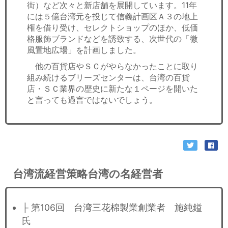
街）など次々と新店舗を展開しています。11年
には５億台湾元を投じて信義計画区Ａ３の地上
権を借り受け、セレクトショップのほか、低価
格服飾ブランドなどを誘致する、次世代の「微
風置地広場」を計画しました。
他の百貨店やＳＣがやらなかったことに取り
組み続けるブリーズセンターは、台湾の百貨
店・ＳＣ業界の歴史に新たな１ページを開いた
と言っても過言ではないでしょう。
台湾流経営策略台湾の名経営者
├ 第106回 台湾三花棉製業創業者 施純鎰
氏