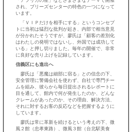
「アフリカの星」などさまざまなテーマで開催
され、ブリーズセンターの特色の一つになって
います。
「ＶＩＰだけを相手にする」というコンセプ
トに当初は猛烈な批判が起き、内部で相当意見
が分かれたそうですが、廖氏は「顧客の差別化
はわたしの発明ではないし、外国では成功して
いる」と押し切りました。毎年の開催で、非常
に良好な売り上げを記録しています。
信義区にも進出へ
廖氏は「悪魔は細部に宿る」との信念の下、
安全管理に警備会社を使わず、自社で専門チー
ムを組み、彼らから毎日提出されるレポートに
目を通して、館内で何が発生したのか、どんな
クレームがあったのか、その理由、解決方法、
それに対するお客の反応などを把握するように
しています。
廖氏は常に革新を続けるという考えの下、微
風２館（忠孝東路）、微風３館（台北駅美食