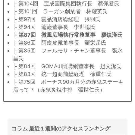
├ 第104回 宝成国際集団執行長 蔡佩君氏
├ 第101回 ラーガン創業者 林耀英氏
├ 第97回 雲品酒店総経理 張羽氏
├ 第94回 龍巌董事長 李世聡氏
├
第87回 微風広場執行常務董事 廖鎮漢氏
├ 第86回 阿痩皮靴董事長 羅栄岳氏
├ 第85回 フォルモサ・チャン董事長 張永
昌氏
├ 第84回 GOMAJI団購網董事長 趙文潔氏
├ 第83回 統一超商前総経理 徐重仁氏
├ 第75回 ボーナス90カ月分の赤鬼ステーキ
店って？（赤鬼炙焼牛排 張世仁氏）
コラム 最近１週間のアクセスランキング