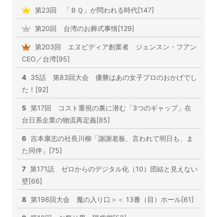
第23回 「ＢＱ」が問われる時代[147]
第20回 台湾のお葬式事情[129]
第203回 エヌビディア創業者 ジェンスン・フアン
CEO／台湾[95]
4
35話 第83回大会 優勝はあの女子プロのおかげでし
た！[92]
5
第17回 コスト重視の裏に潜む「3つのギャップ」在
台日系企業の物流再定義[85]
6
吉本康志の社長川柳「謝謝老板、言われて明日も、ま
た同伴」[75]
7
第171話 ゼロからのデジタル化（10）団結と見えない
壁[66]
8
第198回大会 魔の入り口＞＜ 13番（目）ホール[61]