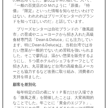
の林志玲でした。廖氏はＤＭの狙いについて、
「一般の百貨店のＤＭのように『原価』『特
価』『限定』といった情報を知らせたいわけで
はない。われわれはブリーズセンターのブラン
ドを知ってほしいのだ」と話しています。
ブリーズセンターは自社ブランドの「微風超
市」の育成やニューヨークから招き入れた高級
食材専門店「Dean＆Deluca」にも注力してい
ます。特にDean＆Delucaは、当初台湾では冷
たい惣菜が一般的でないため苦戦を強いられま
した。そこで廖氏は、温かい惣菜を販売するよ
うにし、５つ星ホテルのシェフをチーフとして
招き入れ、丸荘醤油など台湾の高級食品メーカ
ーとも協力するなど改善に取り組み、消費者の
支持を得ました。
顧客を差別化
毎年特定の日の夜にＶＩＰ客だけが入場でき
る「微風之夜」を開催したことは、大変画期的
なことでした。年ごとに「黄金のエジプト」、