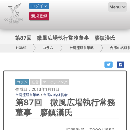
ログイン
HOME
Menu
新規登録
サービス紹介
コラム
第87回 微風広場執行常務董事 廖鎮漢氏
グループ概要
HOME
コラム
台湾流経営策略
台湾の名経
採用情報
お問い合わせ
コラム
経営
マーケティング
作成日：2013年1月11日
日本人にPR
台湾流経営策略
台湾の名経営者
第87回 微風広場執行常務
コンサルティング
董事 廖鎮漢氏
リサーチ