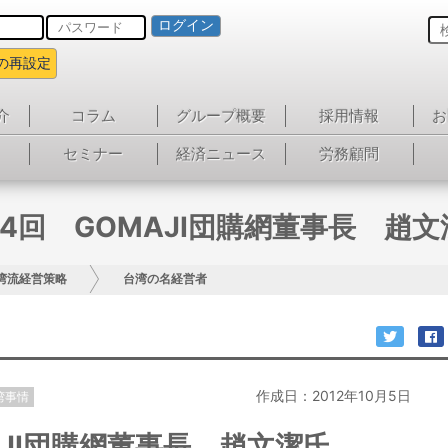
ログイン
の再設定
介
コラム
グループ概要
採用情報
お
セミナー
経済ニュース
労務顧問
84回 GOMAJI団購網董事長 趙文
湾流経営策略
台湾の名経営者
作成日：2012年10月5日
湾事情
AJI団購網董事長 趙文潔氏