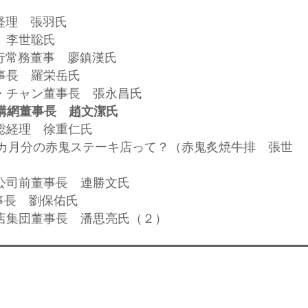
総経理 張羽氏
長 李世聡氏
執行常務董事 廖鎮漢氏
董事長 羅栄岳氏
サ・チャン董事長 張永昌氏
団購網董事長 趙文潔氏
前総経理 徐重仁氏
90カ月分の赤鬼ステーキ店って？（赤鬼炙焼牛排 張世
ド公司前董事長 連勝文氏
董事長 劉保佑氏
酒店集団董事長 潘思亮氏（２）