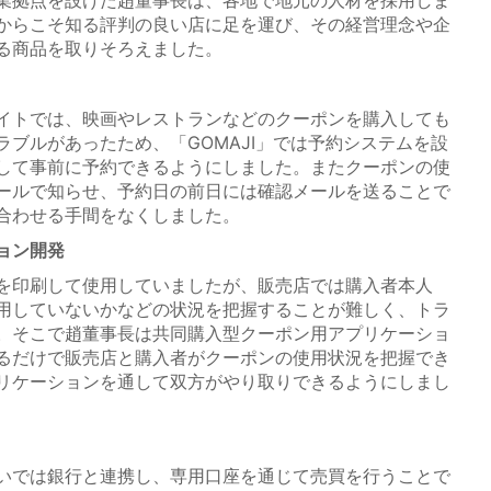
業拠点を設けた趙董事長は、各地で地元の人材を採用しま
からこそ知る評判の良い店に足を運び、その経営理念や企
る商品を取りそろえました。
イトでは、映画やレストランなどのクーポンを購入しても
ブルがあったため、「GOMAJI」では予約システムを設
して事前に予約できるようにしました。またクーポンの使
ールで知らせ、予約日の前日には確認メールを送ることで
合わせる手間をなくしました。
ョン開発
を印刷して使用していましたが、販売店では購入者本人
用していないかなどの状況を把握することが難しく、トラ
。そこで趙董事長は共同購入型クーポン用アプリケーショ
るだけで販売店と購入者がクーポンの使用状況を把握でき
リケーションを通して双方がやり取りできるようにしまし
いでは銀行と連携し、専用口座を通じて売買を行うことで