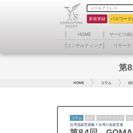
新規登録
パスワード
HOME
サービス紹
コンサルティング
リサーチ
第
HOME
コラム
台
コラム
経営
マーケティング
台
台湾流経営策略
台湾の名経営者
第84回 GOM