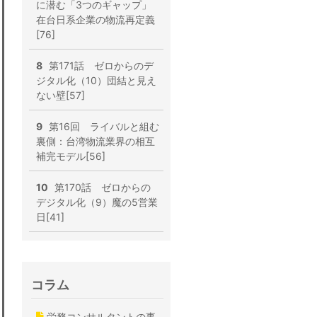
に潜む「3つのギャップ」
在台日系企業の物流再定義
[76]
8
第171話 ゼロからのデ
ジタル化（10）団結と見え
ない壁[57]
9
第16回 ライバルと組む
裏側：台湾物流業界の相互
補完モデル[56]
10
第170話 ゼロからの
デジタル化（9）魔の5営業
日[41]
コラム
労務コンサルタントの事