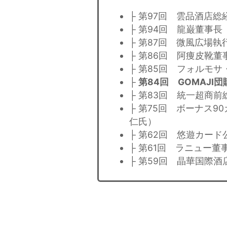
├ 第97回 雲品酒店
├ 第94回 龍巌董事
├ 第87回 微風広場
├ 第86回 阿痩皮靴
├ 第85回 フォルモ
├
第84回 GOMAJI
├ 第83回 統一超商
├ 第75回 ボーナス
仁氏）
├ 第62回 悠遊カー
├ 第61回 ラニュー
├ 第59回 晶華国際