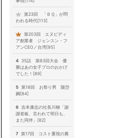
事情[114]
第23回 「ＢＱ」が問
われる時代[113]
第203回 エヌビディ
ア創業者 ジェンスン・フ
アンCEO／台湾[95]
4
35話 第83回大会 優
勝はあの女子プロのおかげ
でした！[89]
5
第18回 お祭り男 陽岱
鋼[84]
6
吉本康志の社長川柳「謝
謝老板、言われて明日も、
また同伴」[82]
7
第17回 コスト重視の裏