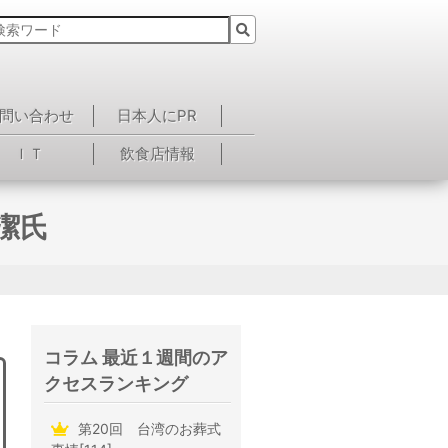
問い合わせ
日本人にPR
ＩＴ
飲食店情報
潔氏
コラム 最近１週間のア
クセスランキング
第20回 台湾のお葬式