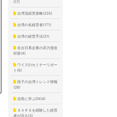
(17)
台湾流経営策略(235)
台湾の名経営者(171)
台湾の経営手法(21)
在台日系企業の武力侵攻
対策(4)
ワイズのセミナーリポー
ト(6)
段子の台湾トレンド情報
(28)
信長に学ぶDX(4)
ＳＡＲＳを経験した経営
者が語る(3)