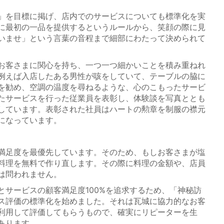
」を目標に掲げ、店内でのサービスについても標準化を実
に最初の一品を提供するというルールから、笑顔の際に見
いませ」という言葉の音程まで細部にわたって決められて
お客さまに関心を持ち、一つ一つ細かいことを積み重ねれ
例えば入店したある男性が咳をしていて、テーブルの脇に
を勧め、空調の温度を尋ねるような、心のこもったサービ
たサービスを行った従業員を表彰し、体験談を写真ととも
しています。表彰された社員はハートの勲章を制服の襟元
になっています。
満足度を最優先しています。そのため、もしお客さまが塩
料理を無料で作り直します。その際に料理の金額や、店員
は問われません。
サービスの顧客満足度100%を追求するため、「神秘訪
ス評価の標準化を始めました。それは瓦城に協力的なお客
利用して評価してもらうもので、確実にリピーターを生
あります。