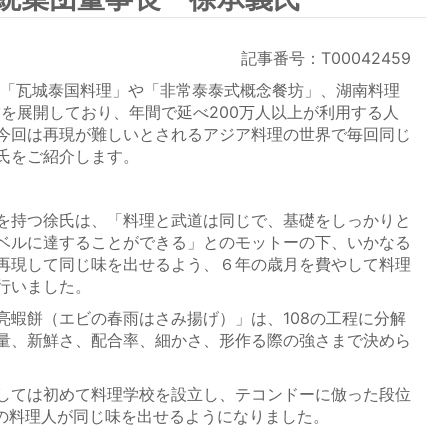
記事番号：T00042459
「瓦城泰国料理」や「非常泰泰式概念餐坊」、湖南料理
店舗を展開しており、年間で延べ200万人以上が利用する人
今回は再現が難しいとされるアジア料理の世界で毎回同じ
氏をご紹介します。
を持つ徐氏は、「料理と武道は同じで、基礎をしっかりと
ベルに達することができる」とのモットーの下、いかなる
再現して同じ味を出せるよう、６年の歳月を費やして料理
行いました。
蝦餅（エビの春雨はさみ揚げ）」は、108の工程に分解
量、新鮮さ、配合率、細かさ、形作る際の強さまで決めら
しては初めて料理学校を設立し、テコンドーに倣った段位
人の料理人が同じ味を出せるようになりました。