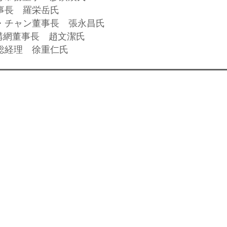
董事長 羅栄岳氏
サ・チャン董事長 張永昌氏
I団購網董事長 趙文潔氏
前総経理 徐重仁氏