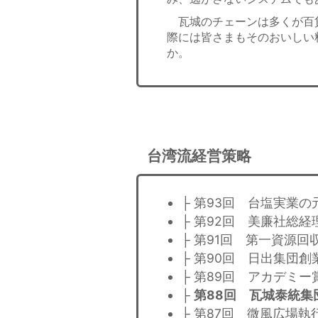
瓦城のチェーンは多くが百
際には皆さまもそのおいしい
か。
台湾流経営策略
├ 第93回 台塩実業
├ 第92回 美廉社総
├ 第91回 第一資源
├ 第90回 日出集団
├ 第89回 アカデミ
├
第88回 瓦城泰統集
├ 第87回 微風広場