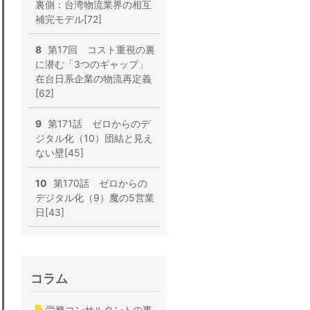
裏側：台湾物流業界の相互
補完モデル[72]
8
第17回 コスト重視の裏
に潜む「3つのギャップ」
在台日系企業の物流再定義
[62]
9
第171話 ゼロからのデ
ジタル化（10）団結と見え
ない壁[45]
10
第170話 ゼロからの
デジタル化（9）魔の5営業
日[43]
コラム
労務コンサルタントの事