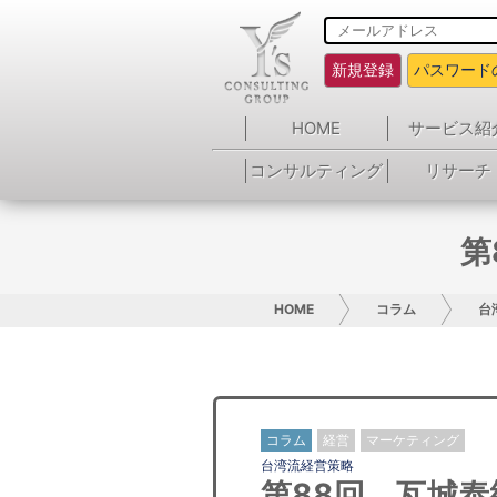
新規登録
パスワード
HOME
サービス紹
コンサルティング
リサーチ
第
HOME
コラム
台
コラム
経営
マーケティング
台湾流経営策略
第88回 瓦城