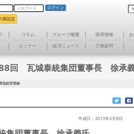
ログイン
の再設定
介
コラム
グループ概要
採用情報
お
セミナー
経済ニュース
労務顧問
88回 瓦城泰統集団董事長 徐承
湾流経営策略
作成日：2013年3月8日
泰統集団董事長 徐承義氏