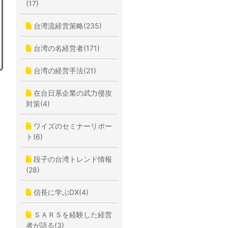
(17)
台湾流経営策略(235)
台湾の名経営者(171)
台湾の経営手法(21)
在台日系企業の武力侵攻
対策(4)
ワイズのセミナーリポー
ト(6)
段子の台湾トレンド情報
(28)
信長に学ぶDX(4)
ＳＡＲＳを経験した経営
者が語る(3)