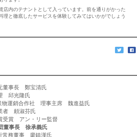
貨店内のテナントとして入っています。前を通りがかった
料理と徹底したサービスを体験してみてはいかがでしょう
の元董事長 鄭宝清氏
経理 邱光隆氏
回収物運銷合作社 理事主席 魏進益氏
創業者 頼淑芬氏
ー賞受賞 アン・リー監督
団董事長 徐承義氏
執行常務董事 廖鎮漢氏