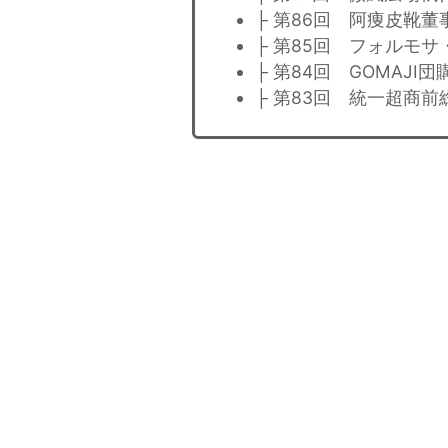
├ 第86回 阿痩皮靴
├ 第85回 フォルモ
├ 第84回 GOMAJ
├ 第83回 統一超商