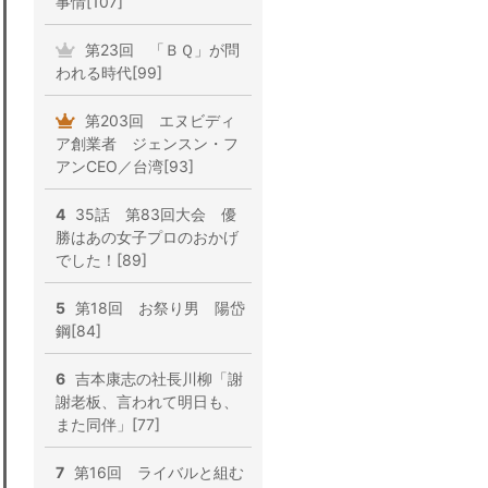
事情[107]
第23回 「ＢＱ」が問
われる時代[99]
第203回 エヌビディ
ア創業者 ジェンスン・フ
アンCEO／台湾[93]
4
35話 第83回大会 優
勝はあの女子プロのおかげ
でした！[89]
5
第18回 お祭り男 陽岱
鋼[84]
6
吉本康志の社長川柳「謝
謝老板、言われて明日も、
また同伴」[77]
7
第16回 ライバルと組む