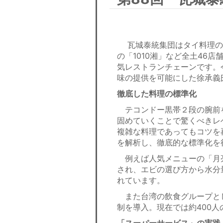
瓦城泰統集団はタイ料理の
の「1010湘」など全土46
気レストランチェーンです。
味の提供を可能にした徐承義
徹底した料理の標準化
テコンドー黒帯２段の腕前
固めていくことで驚くべきレ
複雑な料理であってもコツを
を解析し、徹底的な標準化を
例えば人気メニューの「月亮
され、エビの選び方から水分
れています。
また台湾の飲食グループと
制を導入。現在では約400