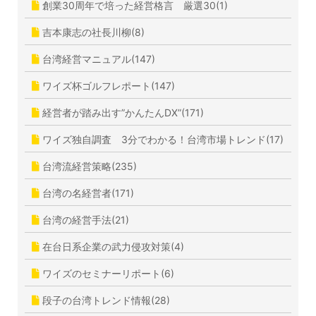
創業30周年で培った経営格言 厳選30(1)
吉本康志の社長川柳(8)
台湾経営マニュアル(147)
ワイズ杯ゴルフレポート(147)
経営者が踏み出す”かんたんDX”(171)
ワイズ独自調査 3分でわかる！台湾市場トレンド(17)
台湾流経営策略(235)
台湾の名経営者(171)
台湾の経営手法(21)
在台日系企業の武力侵攻対策(4)
ワイズのセミナーリポート(6)
段子の台湾トレンド情報(28)