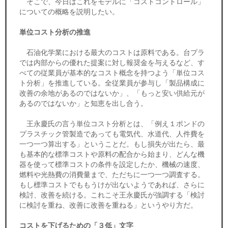
そこで、今日はこれをモデルに「コストコントロール」
についての概略を説明したい。
単位コスト分析の推進
石油化学業における最大のコストは原料である。台プラ
では内部からの優れた提案に対し報奨金を与えるなど、す
べての従業員が基本的なコスト概念を持つよう「単位コス
ト分析」を推進している。全従業員が参与し「製品構成に
改善の余地があるのではないか」、「もっと安い供給元が
あるのではないか」と知恵を出し合う。
王永慶氏の言う単位コスト分析とは、「例え１ポンドの
プラスチック管製造であっても電気代、水道代、人件費を
一つ一つ算出する」ということだ。もし損失が出たら、最
も基本的な標準コストや原料の配合から始まり、どんな機
器を使って標準コストの条件を設定したか、機械の速度、
燃料や光熱費の消費量まで、ただちに一つ一つ調査する。
もし標準コストでももうけが出ないようであれば、さらに
検討、改善を続ける。これこそ王永慶氏が強調する「検討
に検討を重ね、改善に改善を重ねる」というやり方だ。
コストを下げるための「３低」文字