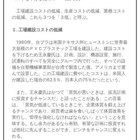
工場建設コストの低減、生産コストの低減、業務コスト
の低減。これら３つを「３低」と呼ぶ。
１. 工場建設コストの低減
1980年、台プラは米国テキサス州ヒューストンに世界最
大規模のＰＶＣプラスチック工場を建設した。建設コスト
を下げるため王永慶氏は、計画、設計、機器設置、施行、
試運転のすべてを完全にグループ内で行った。すべての設
備を台塑機械事業部が台湾で製造した後、アメリカまで運
んで設置した。この工場建設に費やしたコストは、米国人
が建設した場合の62.5％、日本人の75％だったという。
また、王永慶氏はかつて「景気が悪いときは、拡充計画
に投資するチャンスだ」と語ったことがある。この言葉
は、「景気が低迷しているときこそ、企業体質を鍛え上げ
るチャンスであり、経営者は歯を食いしばって体質改善を
実行し、管理を強化しなければならない」ということを意
味する。もし余力があるなら有効、有望な計画に投資すれ
ば他社に先んずることができ、ピンチをチャンスに変えら
れる。