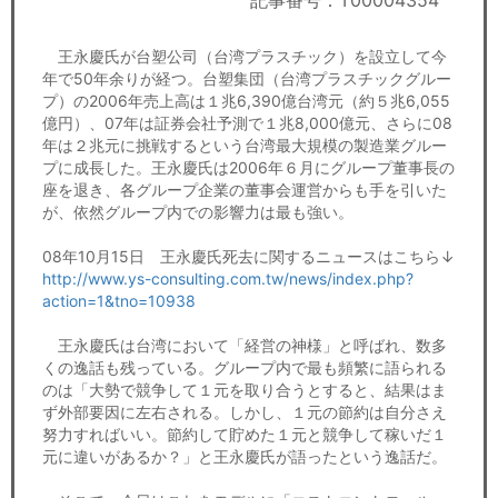
記事番号：T00004354
セミナー
王永慶氏が台塑公司（台湾プラスチック）を設立して今
経済ニュース
年で50年余りが経つ。台塑集団（台湾プラスチックグルー
プ）の2006年売上高は１兆6,390億台湾元（約５兆6,055
労務顧問
億円）、07年は証券会社予測で１兆8,000億元、さらに08
年は２兆元に挑戦するという台湾最大規模の製造業グルー
ＩＴ
プに成長した。王永慶氏は2006年６月にグループ董事長の
座を退き、各グループ企業の董事会運営からも手を引いた
が、依然グループ内での影響力は最も強い。
飲食店情報
08年10月15日 王永慶氏死去に関するニュースはこちら↓
http://www.ys-consulting.com.tw/news/index.php?
action=1&tno=10938
王永慶氏は台湾において「経営の神様」と呼ばれ、数多
くの逸話も残っている。グループ内で最も頻繁に語られる
のは「大勢で競争して１元を取り合うとすると、結果はま
ず外部要因に左右される。しかし、１元の節約は自分さえ
努力すればいい。節約して貯めた１元と競争して稼いだ１
元に違いがあるか？」と王永慶氏が語ったという逸話だ。