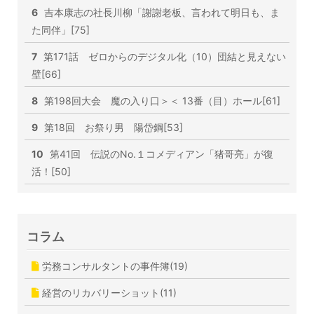
6
吉本康志の社長川柳「謝謝老板、言われて明日も、ま
た同伴」[75]
7
第171話 ゼロからのデジタル化（10）団結と見えない
壁[66]
8
第198回大会 魔の入り口＞＜ 13番（目）ホール[61]
9
第18回 お祭り男 陽岱鋼[53]
10
第41回 伝説のNo.１コメディアン「猪哥亮」が復
活！[50]
コラム
労務コンサルタントの事件簿(19)
経営のリカバリーショット(11)