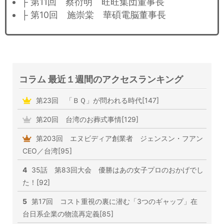
├ 第11回 蔡衍明 旺旺集団董事長
├ 第10回 施崇棠 華碩電脳董事長
コラム 最近１週間のアクセスランキング
第23回 「ＢＱ」が問われる時代[147]
第20回 台湾のお葬式事情[129]
第203回 エヌビディア創業者 ジェンスン・フアン
CEO／台湾[95]
4
35話 第83回大会 優勝はあの女子プロのおかげでし
た！[92]
5
第17回 コスト重視の裏に潜む「3つのギャップ」在
台日系企業の物流再定義[85]