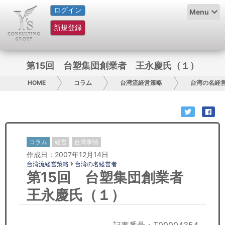
ログイン
HOME
Menu
新規登録
サービス紹介
コラム
第15回 台塑集団創業者 王永慶氏（１）
グループ概要
HOME
コラム
台湾流経営策略
台湾の名経
採用情報
お問い合わせ
コラム
経営
台湾事情
作成日：2007年12月14日
日本人にPR
台湾流経営策略
台湾の名経営者
第15回 台塑集団創業者
コンサルティング
王永慶氏（１）
リサーチ