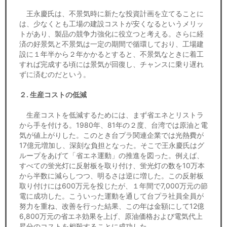
王永慶氏は、不景気時に新たな投資計画を立てることに
は、少なくとも工場の建設コストが安くなるというメリッ
トがあり、製品の競争力強化に役立つと考える。さらに経
済の好景気と不景気は一定の期間で循環しており、工場建
設に１年半から２年かかるとすると、不景気なときに着工
すれば完成する頃には景気が回復し、チャンスに乗り遅れ
ずに済むのだという。
２. 生産コストの低減
生産コストを低減するためには、まず省エネとリストラ
から手を付ける。1980年、81年の２度、台湾では原油と電
気が値上がりした。このとき台プラ関連企業では光熱費が
17億元増加し、深刻な負担となった。そこで王永慶氏はグ
ループをあげて「省エネ運動」の推進を図った。例えば、
すべての蛍光灯に反射板を取り付け、蛍光灯の数を10万本
から半数に減らしつつ、明るさは逆に増した。この反射板
取り付けには600万元を投じたが、１年間で7,000万元の節
電に成功した。こういった運動を通して台プラ社員全員が
努力を重ね、改善を行った結果、この年は金額にして12億
6,800万元の省エネ効果を上げ、原油価格および電気代上
昇分のコストを相殺することに成功した。