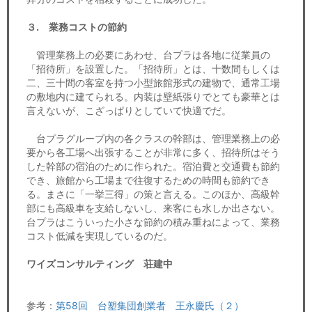
３. 業務コストの節約
管理業務上の必要にあわせ、台プラは各地に従業員の
「招待所」を設置した。「招待所」とは、十数間もしくは
二、三十間の客室を持つ小型旅館形式の建物で、通常工場
の敷地内に建てられる。内装は壁紙張りでとても豪華とは
言えないが、こざっぱりとしていて快適でだ。
台プラグループ内の各クラスの幹部は、管理業務上の必
要から各工場へ出張することが非常に多く、招待所はそう
した幹部の宿泊のために作られた。宿泊費と交通費も節約
でき、旅館から工場まで往復するための時間も節約でき
る。まさに「一挙三得」の策と言える。このほか、高級幹
部にも高級車を支給しないし、来客にも水しか出さない。
台プラはこういった小さな節約の積み重ねによって、業務
コスト低減を実現しているのだ。
ワイズコンサルティング 荘建中
参考：
第58回 台塑集団創業者 王永慶氏（２）