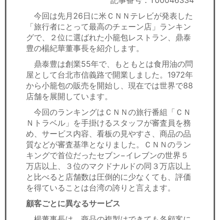
記事番号：T00046334
セミナー
今回は先月26日に米ＣＮＮテレビが発表した
「旅行者にとって最高のチェーン店」ランキン
経済ニュース
グで、２位に選ばれた小籠包レストラン、鼎泰
豊の楊紀華董事長を紹介します。
労務顧問
鼎泰豊は創業55年で、もともとは食用油の問
ＩＴ
屋として台北市信義路で開業しました。1972年
から小籠包の販売を開始し、現在では世界で88
店舗を展開しています。
飲食店情報
今回のランキングはＣＮＮの旅行番組「ＣＮ
Ｎトラベル」を手掛けるスタッフが審査員を務
め、サービス内容、看板の見やすさ、商品の品
質などが審査基準となりました。ＣＮＮのラン
キングで首位だったセブン−イレブンの世界５
万店以上、３位のマクドナルドの同３万店以上
と比べると店舗数は圧倒的に少なくても、評価
を得ていることは台湾の誇りと言えます。
顧客ごとに異なるサービス
楊董事長は、商品の複製はできても各顧客に