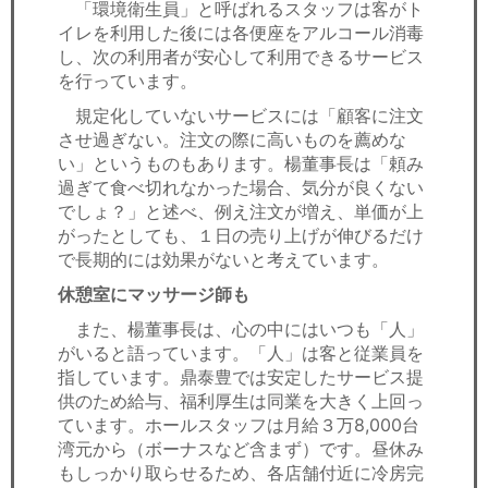
「環境衛生員」と呼ばれるスタッフは客がト
イレを利用した後には各便座をアルコール消毒
し、次の利用者が安心して利用できるサービス
を行っています。
規定化していないサービスには「顧客に注文
させ過ぎない。注文の際に高いものを薦めな
い」というものもあります。楊董事長は「頼み
過ぎて食べ切れなかった場合、気分が良くない
でしょ？」と述べ、例え注文が増え、単価が上
がったとしても、１日の売り上げが伸びるだけ
で長期的には効果がないと考えています。
休憩室にマッサージ師も
また、楊董事長は、心の中にはいつも「人」
がいると語っています。「人」は客と従業員を
指しています。鼎泰豊では安定したサービス提
供のため給与、福利厚生は同業を大きく上回っ
ています。ホールスタッフは月給３万8,000台
湾元から（ボーナスなど含まず）です。昼休み
もしっかり取らせるため、各店舗付近に冷房完