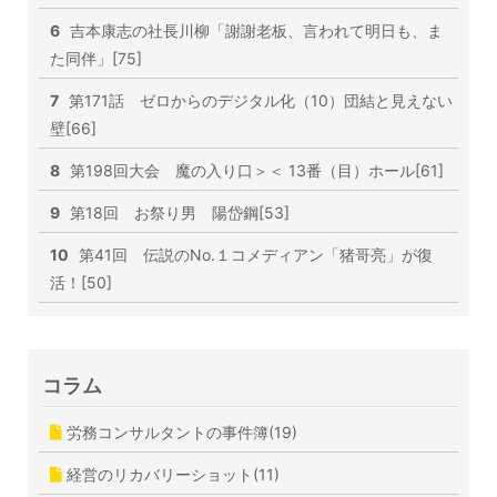
6
吉本康志の社長川柳「謝謝老板、言われて明日も、ま
た同伴」[75]
7
第171話 ゼロからのデジタル化（10）団結と見えない
壁[66]
8
第198回大会 魔の入り口＞＜ 13番（目）ホール[61]
9
第18回 お祭り男 陽岱鋼[53]
10
第41回 伝説のNo.１コメディアン「猪哥亮」が復
活！[50]
コラム
労務コンサルタントの事件簿(19)
経営のリカバリーショット(11)