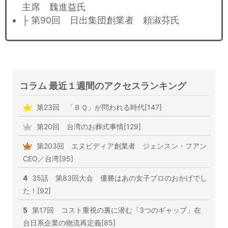
主席 魏進益氏
├ 第90回 日出集団創業者 頼淑芬氏
コラム 最近１週間のアクセスランキング
第23回 「ＢＱ」が問われる時代[147]
第20回 台湾のお葬式事情[129]
第203回 エヌビディア創業者 ジェンスン・フアン
CEO／台湾[95]
4
35話 第83回大会 優勝はあの女子プロのおかげでし
た！[92]
5
第17回 コスト重視の裏に潜む「3つのギャップ」在
台日系企業の物流再定義[85]