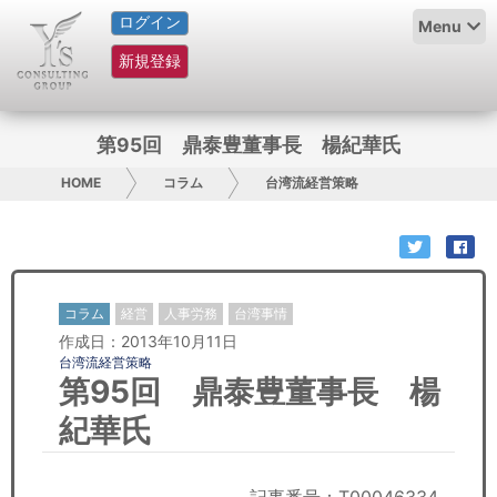
ログイン
HOME
Menu
新規登録
サービス紹介
コラム
第95回 鼎泰豊董事長 楊紀華氏
グループ概要
HOME
コラム
台湾流経営策略
採用情報
お問い合わせ
コラム
経営
人事労務
台湾事情
作成日：2013年10月11日
日本人にPR
台湾流経営策略
第95回 鼎泰豊董事長 楊
コンサルティング
紀華氏
リサーチ