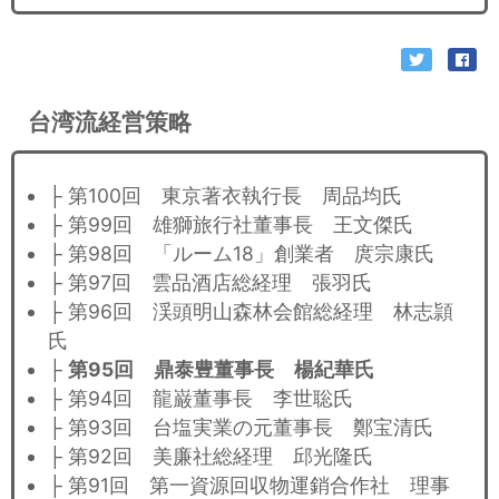
台湾流経営策略
├ 第100回 東京著衣執行長 周品均氏
├ 第99回 雄獅旅行社董事長 王文傑氏
├ 第98回 「ルーム18」創業者 庹宗康氏
├ 第97回 雲品酒店総経理 張羽氏
├ 第96回 渓頭明山森林会館総経理 林志頴
氏
├
第95回 鼎泰豊董事長 楊紀華氏
├ 第94回 龍巌董事長 李世聡氏
├ 第93回 台塩実業の元董事長 鄭宝清氏
├ 第92回 美廉社総経理 邱光隆氏
├ 第91回 第一資源回収物運銷合作社 理事