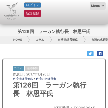
ログイン
HOME
Menu
新規登録
サービス紹介
コラム
第126回 ラーガン執行長 林恩平氏
グループ概要
HOME
コラム
台湾流経営策略
台湾の名経
採用情報
お問い合わせ
コラム
台湾事情
作成日：2017年1月20日
日本人にPR
台湾流経営策略
台湾の名経営者
第126回 ラーガン執行
コンサルティング
長 林恩平氏
リサーチ