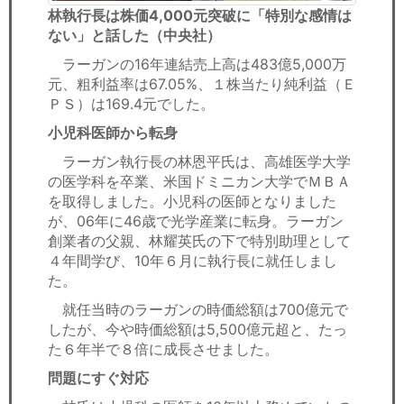
林執行長は株価4,000元突破に「特別な感情は
ない」と話した（中央社）
ラーガンの16年連結売上高は483億5,000万
元、粗利益率は67.05%、１株当たり純利益（Ｅ
ＰＳ）は169.4元でした。
小児科医師から転身
ラーガン執行長の林恩平氏は、高雄医学大学
の医学科を卒業、米国ドミニカン大学でＭＢＡ
を取得しました。小児科の医師となりました
が、06年に46歳で光学産業に転身。ラーガン
創業者の父親、林耀英氏の下で特別助理として
４年間学び、10年６月に執行長に就任しまし
た。
就任当時のラーガンの時価総額は700億元で
したが、今や時価総額は5,500億元超と、たっ
た６年半で８倍に成長させました。
問題にすぐ対応