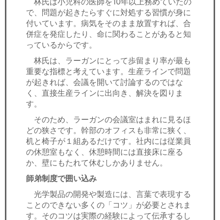
林氏は小児科の医師を10年以上務めていたの
で、問題が起きたらすぐに対処する習慣が身に
付いています。病気をそのまま放置すれば、合
併症を発症したり、命に関わることがあると知
っているからです。
林氏は、ラーガンにとって歩留まり率が最も
重要な指標と考えています。生産ラインで問題
が起きれば、会議を開いて討論するのではな
く、直接生産ラインに出向き、解決を図りま
す。
そのため、ラーガンの会議室はまれに見るほ
どの狭さです。幹部のオフィスも非常に狭く、
机と椅子が１組あるだけです。社内には従業員
の休憩室もなく、休憩時間には直接床に座る
か、壁にもたれて休むしかありません。
師弟制度で囲い込み
光学製品の開発や製造には、言葉で表現する
ことのできない多くの「コツ」が必要とされま
す。そのコツは実際の経験によって伝承するし