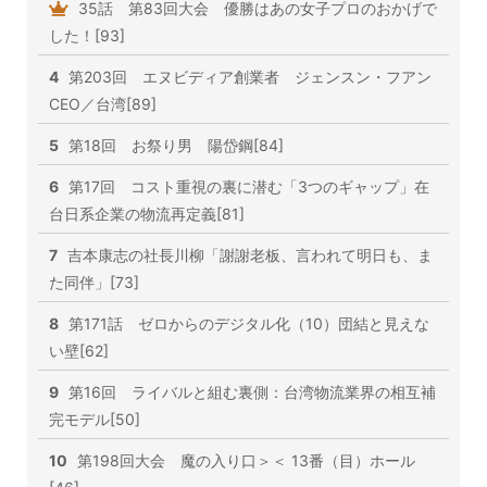
35話 第83回大会 優勝はあの女子プロのおかげで
した！[93]
4
第203回 エヌビディア創業者 ジェンスン・フアン
CEO／台湾[89]
5
第18回 お祭り男 陽岱鋼[84]
6
第17回 コスト重視の裏に潜む「3つのギャップ」在
台日系企業の物流再定義[81]
7
吉本康志の社長川柳「謝謝老板、言われて明日も、ま
た同伴」[73]
8
第171話 ゼロからのデジタル化（10）団結と見えな
い壁[62]
9
第16回 ライバルと組む裏側：台湾物流業界の相互補
完モデル[50]
10
第198回大会 魔の入り口＞＜ 13番（目）ホール