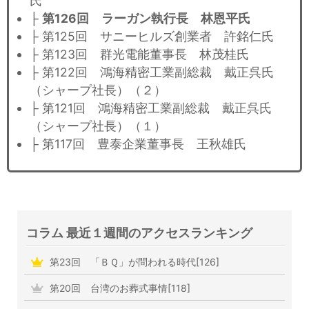
氏
├
第126回 ラーガン執行長 林恩平氏
├ 第125回 サニーヒルズ創業者 許銘仁氏
├ 第123回 群光電能董事長 林茂桂氏
├ 第122回 鴻海精密工業副総裁 戴正呉氏
（シャープ社長）（２）
├ 第121回 鴻海精密工業副総裁 戴正呉氏
（シャープ社長）（１）
├ 第117回 豊泰企業董事長 王秋雄氏
コラム 最近１週間のアクセスランキング
第23回 「ＢＱ」が問われる時代[126]
第20回 台湾のお葬式事情[118]