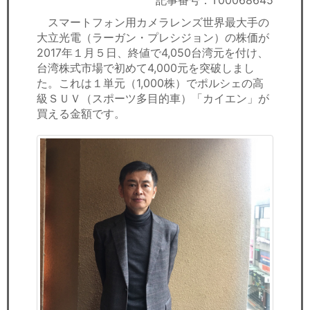
記事番号：T00068645
セミナー
スマートフォン用カメラレンズ世界最大手の
大立光電（ラーガン・プレシジョン）の株価が
経済ニュース
2017年１月５日、終値で4,050台湾元を付け、
台湾株式市場で初めて4,000元を突破しまし
労務顧問
た。これは１単元（1,000株）でポルシェの高
級ＳＵＶ（スポーツ多目的車）「カイエン」が
ＩＴ
買える金額です。
飲食店情報