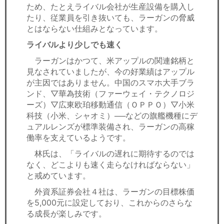
ため、たとえライバル会社が生産設備を購入し
たり、従業員を引き抜いても、ラーガンの脅威
とはならない仕組みとなっています。
ライバルより少しでも速く
ラーガンはかつて、米アップルの関連銘柄と
見なされていましたが、今の好業績はアップル
が主因ではありません。中国のスマホ大手ブラ
ンド、▽華為技術（ファーウェイ・テクノロジ
ーズ）▽広東欧珀移動通信（ＯＰＰＯ）▽小米
科技（小米、シャオミ）──などの旗艦機種にデ
ュアルレンズが標準装備され、ラーガンの高稼
働率を支えているようです。
林氏は、「ライバルの遅れに期待するのでは
なく、どこよりも速く走らなければならない」
と戒めています。
外資系証券会社４社は、ラーガンの目標株価
を5,000元に設定しており、これからのさらな
る成長が楽しみです。