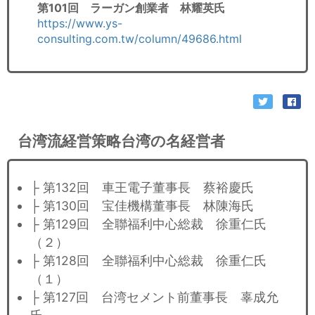
第101回 ラーガン創業者 林耀英氏
https://www.ys-
consulting.com.tw/column/49686.html
台湾流経営策略台湾の名経営者
├ 第132回 車王電子董事長 蔡裕慶氏
├ 第130回 宝佳機構董事長 林陳海氏
├ 第129回 全聯福利中心総裁 徐重仁氏
（２）
├ 第128回 全聯福利中心総裁 徐重仁氏
（１）
├ 第127回 台湾セメント前董事長 辜成允