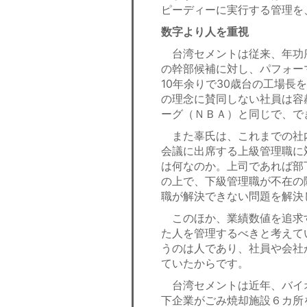
ピーディーに実行する管理を
数字より人を重視
台湾セメントは従来、年功
の幹部候補に対し、パフォー
10年余りで30歳台の工場
の理念に賛同しない社員は容
ーグ（ＮＢＡ）と同じで、で
また辜氏は、これまでの社
会議に出席する上級管理職に
は何なのか。上司であれば部
の上で、下級管理職が不在の
職が解決できない問題を解決
このほか、業績数値を追求
た人を管理するべきと考えて
うのは人であり、社員や会社
ていたからです。
台湾セメントは近年、バイ
下企業がごみ焼却施設６カ所