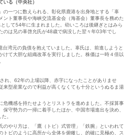
ている（中央社）
」の一つに数えられる、彰化県鹿港を出身地とする「辜
メント董事長や海峡交流基金会（海基会）董事長を務めた
男として54年に生まれました。幼いころは後継ぎとはみら
たのは兄の辜啓允氏が48歳で病没した翌々年03年でし
億台湾元の負債を抱えていました。辜氏は、前進しようと
かけて大胆な組織改革を実行しました。株価は一時４倍以
。
され、62年の上場以降、赤字になったことがありませ
従来型産業なので利益が高くなくても十分というぬるま湯
に危機感を持たせようとリストラを進めました。不採算事
、保守勢力の一掃に着手したほか、中国市場進出を決め、
した。
氏のやり方は、「鷹（トビ）式管理」「鉄腕」といわれて
のトビのように高所から全体を俯瞰し、的確に見極め、ス