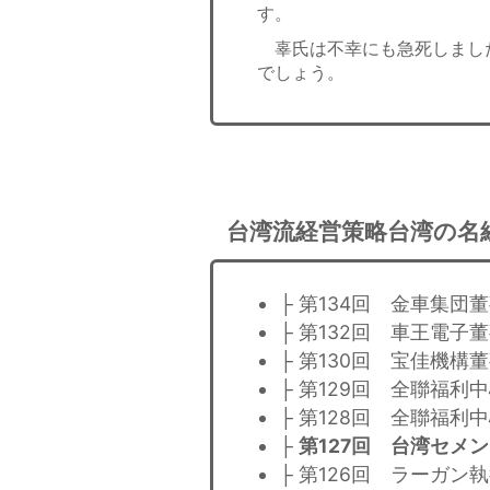
す。
辜氏は不幸にも急死しまし
でしょう。
台湾流経営策略台湾の名
├ 第134回 金車集団
├ 第132回 車王電子
├ 第130回 宝佳機構
├ 第129回 全聯福
├ 第128回 全聯福
├
第127回 台湾セメ
├ 第126回 ラーガン