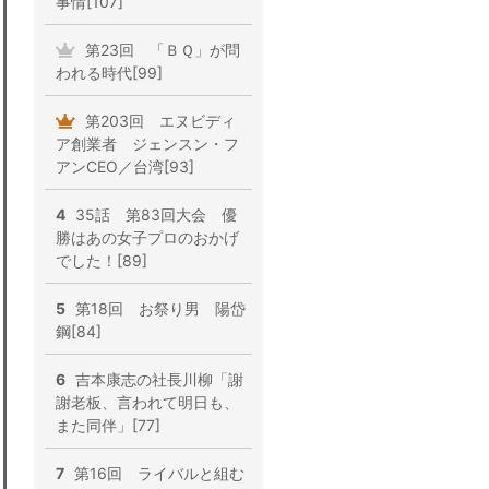
事情[107]
第23回 「ＢＱ」が問
われる時代[99]
第203回 エヌビディ
ア創業者 ジェンスン・フ
アンCEO／台湾[93]
4
35話 第83回大会 優
勝はあの女子プロのおかげ
でした！[89]
5
第18回 お祭り男 陽岱
鋼[84]
6
吉本康志の社長川柳「謝
謝老板、言われて明日も、
また同伴」[77]
7
第16回 ライバルと組む