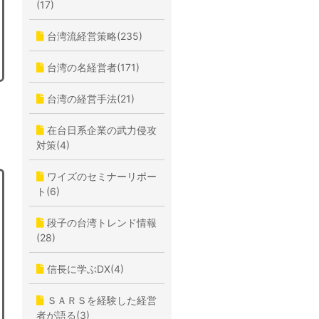
(17)
台湾流経営策略(235)
台湾の名経営者(171)
台湾の経営手法(21)
在台日系企業の武力侵攻
対策(4)
ワイズのセミナーリポー
ト(6)
段子の台湾トレンド情報
(28)
信長に学ぶDX(4)
ＳＡＲＳを経験した経営
者が語る(3)