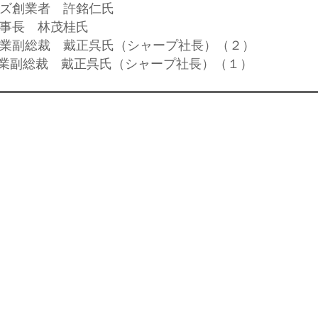
ヒルズ創業者 許銘仁氏
董事長 林茂桂氏
密工業副総裁 戴正呉氏（シャープ社長）（２）
密工業副総裁 戴正呉氏（シャープ社長）（１）