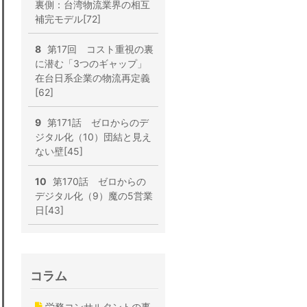
裏側：台湾物流業界の相互
補完モデル[72]
8
第17回 コスト重視の裏
に潜む「3つのギャップ」
在台日系企業の物流再定義
[62]
9
第171話 ゼロからのデ
ジタル化（10）団結と見え
ない壁[45]
10
第170話 ゼロからの
デジタル化（9）魔の5営業
日[43]
コラム
労務コンサルタントの事