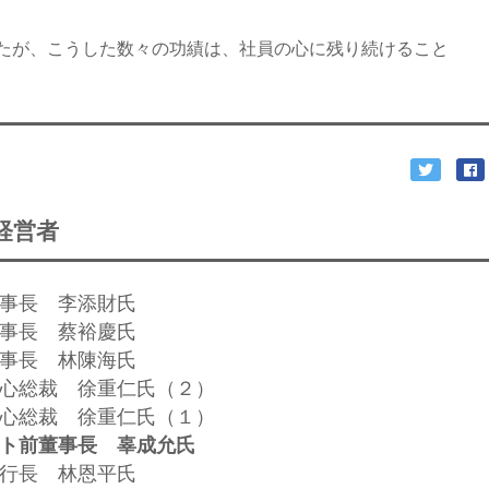
たが、こうした数々の功績は、社員の心に残り続けること
経営者
董事長 李添財氏
董事長 蔡裕慶氏
董事長 林陳海氏
利中心総裁 徐重仁氏（２）
利中心総裁 徐重仁氏（１）
ント前董事長 辜成允氏
執行長 林恩平氏