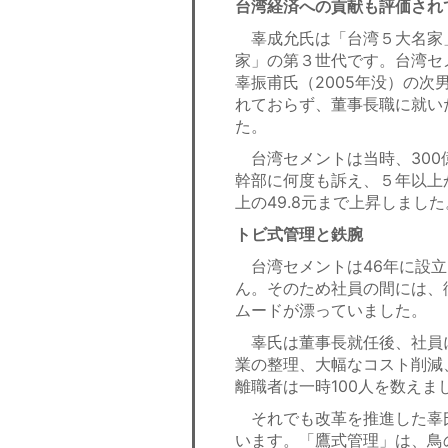
台湾経済への貢献も評価され
辜成允氏は「台湾５大名家
家」の第３世代です。台湾セ
辜振甫氏（2005年没）の次
れておらず、董事長職に就い
た。
台湾セメントは当時、300
幹部に何度も訴え、５年以上
上の49.8元まで上昇しました
トビ式管理と鉄腕
台湾セメントは46年に設立
ん。そのため社員の間には、
ムードが漂っていました。
辜氏は董事長就任後、社員
業の整理、大幅なコスト削減
離職者は一時100人を数えま
それでも改革を推進した辜
います。「鷹式管理」は、鳥