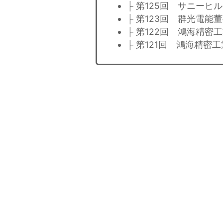
├ 第125回 サニー
├ 第123回 群光電能
├ 第122回 鴻海精
├ 第121回 鴻海精