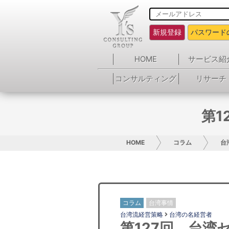
新規登録
パスワード
HOME
サービス紹
コンサルティング
リサーチ
第1
HOME
コラム
台
コラム
台湾事情
台湾流経営策略
台湾の名経営者
第127回 台湾