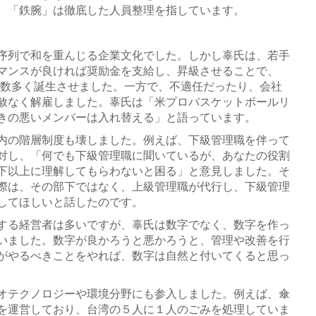
、「鉄腕」は徹底した人員整理を指しています。
序列で和を重んじる企業文化でした。しかし辜氏は、若手
マンスが良ければ奨励金を支給し、昇級させることで、
長を数多く誕生させました。一方で、不適任だったり、会社
赦なく解雇しました。辜氏は「米プロバスケットボールリ
きの悪いメンバーは入れ替える」と語っています。
内の階層制度も壊しました。例えば、下級管理職を伴って
対し、「何でも下級管理職に聞いているが、あなたの役割
下以上に理解してもらわないと困る」と意見しました。そ
際は、その部下ではなく、上級管理職が代行し、下級管理
してほしいと話したのです。
する経営者は多いですが、辜氏は数字でなく、数字を作っ
いました。数字が良かろうと悪かろうと、管理や改善を行
がやるべきことをやれば、数字は自然と付いてくると思っ
オテクノロジーや環境分野にも参入しました。例えば、傘
を運営しており、台湾の５人に１人のごみを処理していま