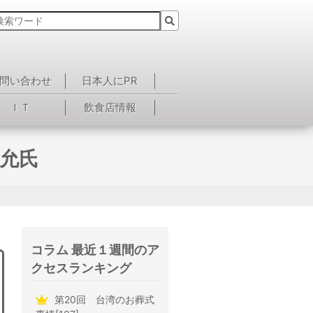
問い合わせ
日本人にPR
ＩＴ
飲食店情報
成允氏
コラム 最近１週間のア
クセスランキング
第20回 台湾のお葬式