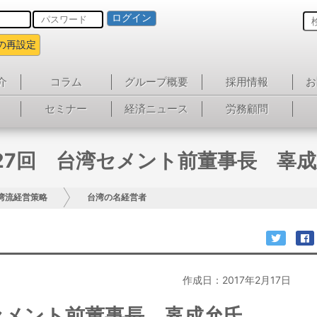
ログイン
の再設定
介
コラム
グループ概要
採用情報
お
セミナー
経済ニュース
労務顧問
27回 台湾セメント前董事長 辜
湾流経営策略
台湾の名経営者
作成日：2017年2月17日
セメント前董事長 辜成允氏