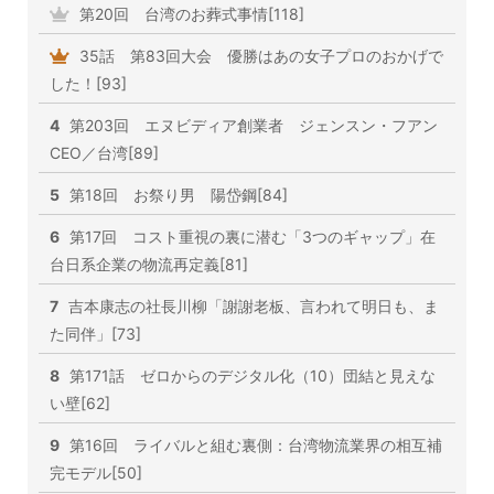
第20回 台湾のお葬式事情[118]
35話 第83回大会 優勝はあの女子プロのおかげで
した！[93]
4
第203回 エヌビディア創業者 ジェンスン・フアン
CEO／台湾[89]
5
第18回 お祭り男 陽岱鋼[84]
6
第17回 コスト重視の裏に潜む「3つのギャップ」在
台日系企業の物流再定義[81]
7
吉本康志の社長川柳「謝謝老板、言われて明日も、ま
た同伴」[73]
8
第171話 ゼロからのデジタル化（10）団結と見えな
い壁[62]
9
第16回 ライバルと組む裏側：台湾物流業界の相互補
完モデル[50]