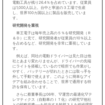
電動工具が残り26.4％を占めています。従業員
は1,000人以上。台中と寧波の３工場で生産
し、世界100カ国以上に製品を販売していま
す。
研究開発を重視
車王電子は毎年売上高の５％を研究開発（Ｒ
＆Ｄ）に充て、研究開発者が従業員の10％以上
を占めるなど、研究開発を非常に重視していま
す。
例えば、同社の電動ドライバーは見た目は他
社とあまり変わりませんが、ドライバーの先端
にライトを搭載しているので暗所でも作業がし
やすく、バッテリーが切れたときには取っ手を
外して手動で使えます。このように簡単なアイ
デアを組み合わせることで、世界で通用する特
許を保有しています。
さらに蔡董事長は06年、▽運営の最適化▽テ
レマティクス（自動車のＩＴ化）の研究▽他社
との戦略提携──を担当する幹部３人を総経理室