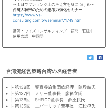
〜１日でワンランク上の考え方を身につける〜
台湾人幹部のための思考力強化セミナー
https://www.ys-
consulting.com.tw/seminar/71749.html
講師：ワイズコンサルティング 顧問 荘建中
使用言語：中国語
台湾流経営策略台湾の名経営者
├ 第138回 饗賓餐旅集団総経理 陳毅航氏
├ 第137回 メリー董事長 廖禄立氏
├ 第136回 SHEICO董事長 薛丕拱氏
├ 第135回 エバーリッチ董事長 江松樺氏