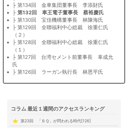
├ 第134回 金車集団董事長 李添財氏
├
第132回 車王電子董事長 蔡裕慶氏
├ 第130回 宝佳機構董事長 林陳海氏
├ 第129回 全聯福利中心総裁 徐重仁氏
（２）
├ 第128回 全聯福利中心総裁 徐重仁氏
（１）
├ 第127回 台湾セメント前董事長 辜成允
氏
├ 第126回 ラーガン執行長 林恩平氏
コラム 最近１週間のアクセスランキング
第23回 「ＢＱ」が問われる時代[126]