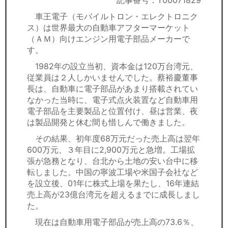
記事番号：T00071829
セミナー
車王電子（モバイルトロン・エレクトロニク
ス）は世界最大の自動車アフターマーケット
経済ニュース
（ＡＭ）向けエンジン用電子部品メーカーで
す。
労務顧問
1982年の設立当初、資本金は120万台湾元、
ＩＴ
従業員は２人しかいませんでした。蔡裕慶董事
長は、自動車に電子部品があまり搭載されてい
なかった当時に、電子式点火装置など自動車用
飲食店情報
電子部品を主要製品と位置付け、昼は営業、夜
は製品開発と休む間も惜しんで働きました。
その結果、初年度68万元だった売上高は翌年
600万元、３年目に2,900万元と急増。工場拡
張が急務となり、台北から土地の安い台中に移
転しました。中国の寧波工場や米国子会社など
を設立後、01年に株式上場を果たし、16年連結
売上高が23億台湾元を超えるまでに成長しまし
た。
現在は自動車用電子部品が売上高の73.6％、