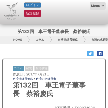
ログイン
HOME
Menu
新規登録
サービス紹介
コラム
第132回 車王電子董事長 蔡裕慶氏
グループ概要
HOME
コラム
台湾流経営策略
台湾の名経
採用情報
お問い合わせ
コラム
経営
台湾事情
作成日：2017年7月21日
日本人にPR
台湾流経営策略
台湾の名経営者
第132回 車王電子董事
コンサルティング
長 蔡裕慶氏
リサーチ