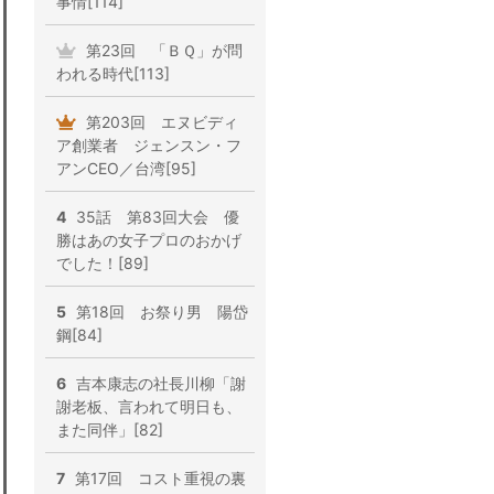
事情[114]
第23回 「ＢＱ」が問
われる時代[113]
第203回 エヌビディ
ア創業者 ジェンスン・フ
アンCEO／台湾[95]
4
35話 第83回大会 優
勝はあの女子プロのおかげ
でした！[89]
5
第18回 お祭り男 陽岱
鋼[84]
6
吉本康志の社長川柳「謝
謝老板、言われて明日も、
また同伴」[82]
7
第17回 コスト重視の裏