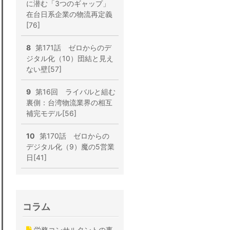
に潜む「3つのギャップ」
在台日系企業の物流再定義
[76]
8
第171話 ゼロからのデ
ジタル化（10）団結と見え
ない壁[57]
9
第16回 ライバルと組む
裏側：台湾物流業界の相互
補完モデル[56]
10
第170話 ゼロからの
デジタル化（9）魔の5営業
日[41]
コラム
労務コンサルタントの事