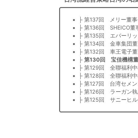
├ 第137回 メリー董
├ 第136回 SHEIC
├ 第135回 エバー
├ 第134回 金車集団
├ 第132回 車王電子
├
第130回 宝佳機構
├ 第129回 全聯福
├ 第128回 全聯福
├ 第127回 台湾セ
├ 第126回 ラーガン
├ 第125回 サニー