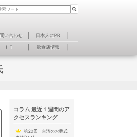
問い合わせ
日本人にPR
ＩＴ
飲食店情報
氏
コラム 最近１週間のア
クセスランキング
第20回 台湾のお葬式