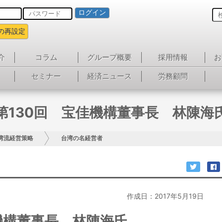
ログイン
の再設定
介
コラム
グループ概要
採用情報
お
セミナー
経済ニュース
労務顧問
第130回 宝佳機構董事長 林陳海
湾流経営策略
台湾の名経営者
作成日：2017年5月19日
機構董事長 林陳海氏