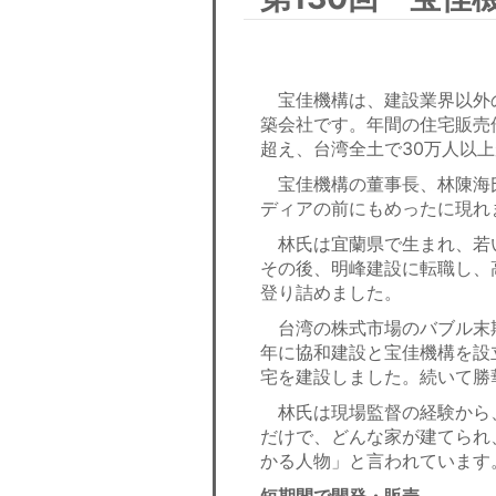
宝佳機構は、建設業界以外
築会社です。年間の住宅販売件数
超え、台湾全土で30万人以
宝佳機構の董事長、林陳海
ディアの前にもめったに現れ
林氏は宜蘭県で生まれ、若
その後、明峰建設に転職し、
登り詰めました。
台湾の株式市場のバブル末期
年に協和建設と宝佳機構を設
宅を建設しました。続いて勝
林氏は現場監督の経験から
だけで、どんな家が建てられ
かる人物」と言われています