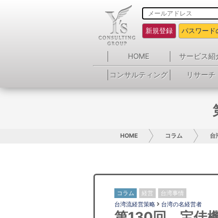
新規登録
パスワード
HOME
サービス紹
コンサルティング
リサーチ
HOME
コラム
台
コラム
経営
台湾事情
台湾流経営策略
台湾の名経営者
第130回 宝佳