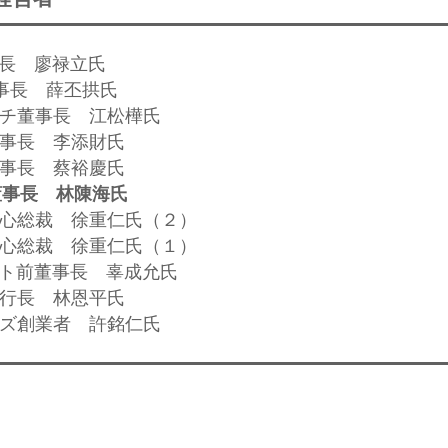
事長 廖禄立氏
O董事長 薛丕拱氏
リッチ董事長 江松樺氏
董事長 李添財氏
董事長 蔡裕慶氏
董事長 林陳海氏
利中心総裁 徐重仁氏（２）
利中心総裁 徐重仁氏（１）
メント前董事長 辜成允氏
執行長 林恩平氏
ヒルズ創業者 許銘仁氏