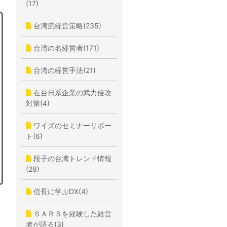
(17)
台湾流経営策略(235)
台湾の名経営者(171)
台湾の経営手法(21)
在台日系企業の武力侵攻
対策(4)
ワイズのセミナーリポー
ト(6)
段子の台湾トレンド情報
(28)
信長に学ぶDX(4)
ＳＡＲＳを経験した経営
者が語る(3)