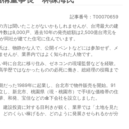
記事番号：T00070659
の方は聞いたことがないかもしれませんが、台湾最大の建
は8,000戸、過去10年の発売総額は2,500億台湾元を
上が同社が建てた住宅に住んでいます。
氏は、物静かな人で、公開イベントなどには参加せず、メ
ませんが、業界内ではよく知られた人物です。
い時に台北に移り住み、ゼネコンの現場監督などを経験。
高学歴ではなかったものの必死に働き、総経理の役職まで
だった1989年に起業し、台北市で物件販売を開始。91
立し、新北市、桃園県（現・桃園市）で手頃な価格帯の住
華、和発、宝佳などの傘下会社を設立しました。
、建設投資に対する目利きが鋭く、業界では「土地を見た
、どのくらい稼げるか、どのように発展させられるかが分
。