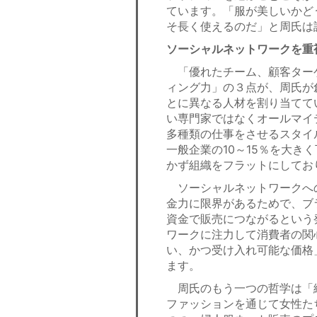
ています。「服が美しいかど
そ長く使えるのだ」と周氏は
ソーシャルネットワークを重
「優れたチーム、顧客ター
ィング力」の３点が、周氏が
とに異なる人材を割り当てて
い専門家ではなくオールマイテ
多種類の仕事をさせるスタイ
一般企業の10～15％を大
かず組織をフラットにしてお
ソーシャルネットワークへ
金力に限界があるためで、ブ
資金で販売につながるという
ワークに注力して消費者の関
い、かつ受け入れ可能な価格
ます。
周氏のもう一つの哲学は「絶
ファッションを通じて女性た