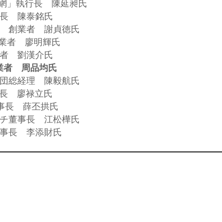
団購網」執行長 陳延昶氏
事長 陳泰銘氏
集団 創業者 謝貞徳氏
創業者 廖明輝氏
業者 劉漢介氏
創業者 周品均氏
旅集団総経理 陳毅航氏
事長 廖禄立氏
O董事長 薛丕拱氏
リッチ董事長 江松樺氏
董事長 李添財氏