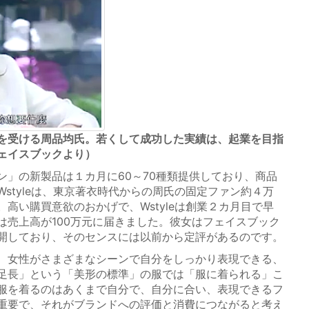
を受ける周品均氏。若くして成功した実績は、起業を目指
ェイスブックより）
」の新製品は１カ月に60～70種類提供しており、商品
styleは、東京著衣時代からの周氏の固定ファン約４万
高い購買意欲のおかげで、Wstyleは創業２カ月目で早
は売上高が100万元に届きました。彼女はフェイスブック
開しており、そのセンスには以前から定評があるのです。
、女性がさまざまなシーンで自分をしっかり表現できる、
足長」という「美形の標準」の服では「服に着られる」こ
服を着るのはあくまで自分で、自分に合い、表現できるフ
重要で、それがブランドへの評価と消費につながると考え