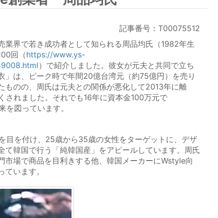
記事番号：T00075512
業界で若き成功者として知られる周品均氏（1982年生
00回（
https://www.ys-
49008.html
）で紹介しました。彼女が元夫と共同で立ち
衣」は、ピーク時で年間20億台湾元（約75億円）を売り
たものの、周氏は元夫との関係が悪化して2013年に離
くされました。それでも16年に資本金100万元で
重来を図っています。
気を目を付け、25歳から35歳の女性をターゲットに、デザ
全て韓国で行う「純韓国産」をアピールしています。周氏
市場で商品を目利きする他、韓国メーカーにWstyle向
っています。