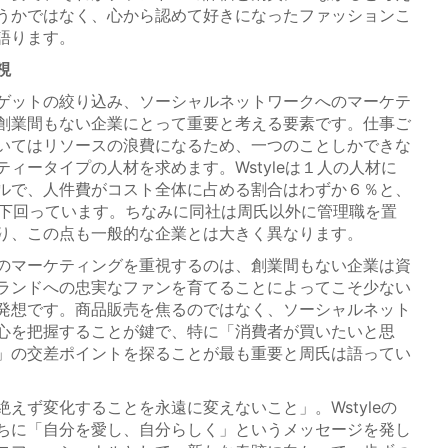
うかではなく、心から認めて好きになったファッションこ
語ります。
視
ゲットの絞り込み、ソーシャルネットワークへのマーケテ
創業間もない企業にとって重要と考える要素です。仕事ご
いてはリソースの浪費になるため、一つのことしかできな
ィータイプの人材を求めます。Wstyleは１人の人材に
ルで、人件費がコスト全体に占める割合はわずか６％と、
きく下回っています。ちなみに同社は周氏以外に管理職を置
り、この点も一般的な企業とは大きく異なります。
のマーケティングを重視するのは、創業間もない企業は資
ランドへの忠実なファンを育てることによってこそ少ない
発想です。商品販売を焦るのではなく、ソーシャルネット
心を把握することが鍵で、特に「消費者が買いたいと思
」の交差ポイントを探ることが最も重要と周氏は語ってい
えず変化することを永遠に変えないこと」。Wstyleの
ちに「自分を愛し、自分らしく」というメッセージを発し