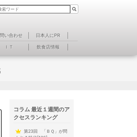
問い合わせ
日本人にPR
ＩＴ
飲食店情報
氏
コラム 最近１週間のア
クセスランキング
第23回 「ＢＱ」が問