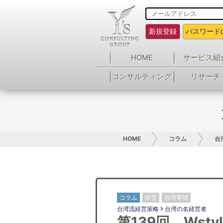
新規登録
パスワード
HOME
サービス紹
コンサルティング
リサーチ
HOME
コラム
台
コラム
経営
台湾事情
台湾流経営策略
台湾の名経営者
第139回 Wst