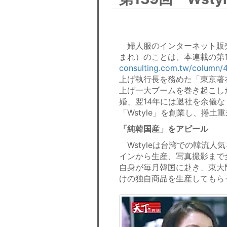
婦人服のインターネット販売
まれ）のことは、本連載の第1
consulting.com.tw/column/
上げ執行長を務めた「東京著
上げ一大ブームを巻き起こし
婚、翌14年には退社を余儀な
「Wstyle」を創業し、捲土
「純韓国産」をアピール
Wstyleは台湾での韓流人
インから生産、写真撮影まで
自身が毎月韓国に赴き、東大門
けの独自商品を生産してもら