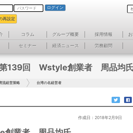
ログイン
の再設定
介
コラム
グループ概要
採用情報
お
セミナー
経済ニュース
労務顧問
第139回 Wstyle創業者 周品均
湾流経営策略
台湾の名経営者
作成日：2018年2月9日
yle創業者 周品均氏