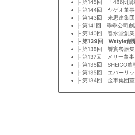
├ 第145回 「486
├ 第144回 ヤゲオ董
├ 第143回 来思達
├ 第141回 乖乖公司
├ 第140回 春水堂創
├
第139回 Wstyle
├ 第138回 饗賓餐
├ 第137回 メリー董
├ 第136回 SHEIC
├ 第135回 エバー
├ 第134回 金車集団