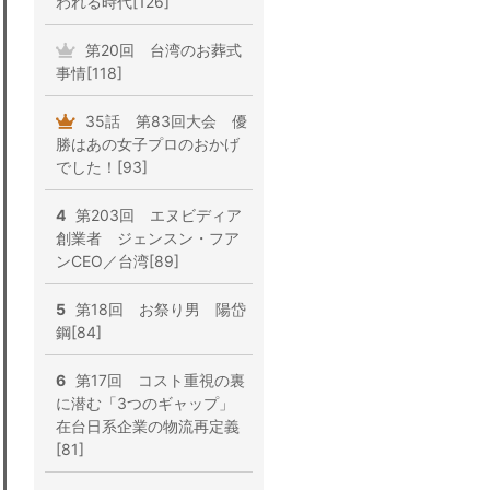
われる時代[126]
第20回 台湾のお葬式
事情[118]
35話 第83回大会 優
勝はあの女子プロのおかげ
でした！[93]
4
第203回 エヌビディア
創業者 ジェンスン・フア
ンCEO／台湾[89]
5
第18回 お祭り男 陽岱
鋼[84]
6
第17回 コスト重視の裏
に潜む「3つのギャップ」
在台日系企業の物流再定義
[81]