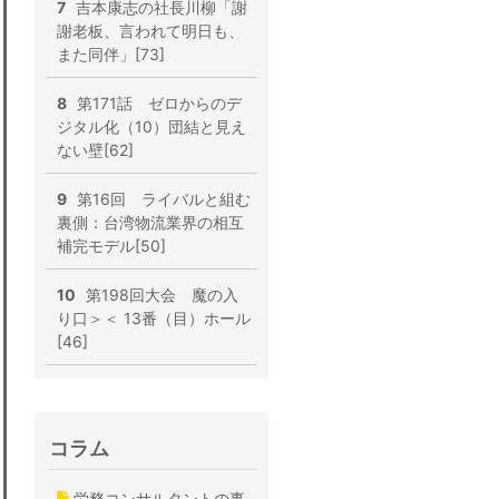
7
吉本康志の社長川柳「謝
謝老板、言われて明日も、
また同伴」[73]
8
第171話 ゼロからのデ
ジタル化（10）団結と見え
ない壁[62]
9
第16回 ライバルと組む
裏側：台湾物流業界の相互
補完モデル[50]
10
第198回大会 魔の入
り口＞＜ 13番（目）ホール
[46]
コラム
労務コンサルタントの事