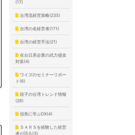
(17)
台湾流経営策略(235)
台湾の名経営者(171)
台湾の経営手法(21)
在台日系企業の武力侵攻
対策(4)
ワイズのセミナーリポー
ト(6)
段子の台湾トレンド情報
(28)
信長に学ぶDX(4)
ＳＡＲＳを経験した経営
者が語る(3)