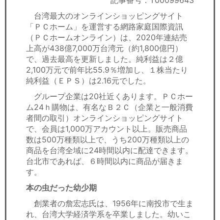
記事番号：T00099643
セミナー
台湾最大のオンラインショッピングサイト
「ＰＣホーム」を運営する網路家庭国際資訊
経済ニュース
（ＰＣホームオンライン）は、2020年連結売
上高が438億7,000万台湾元（約1,800億円）
労務顧問
で、過去最高を更新しました。純利益は２億
2,100万元で前年比55.9％増加し、１株当たり
ＩＴ
純利益（ＥＰＳ）は2.16元でした。
グループ企業は20社近くあります。ＰＣホー
飲食店情報
ム24ｈ購物は、有名なＢ２Ｃ（企業と一般消費
者間の取引）オンラインショッピングサイト
で、会員は1,000万アカウント以上。販売商品
数は500万種類以上で、うち200万種類以上の
商品を台湾全域に24時間以内に配達できます。
台北市であれば、６時間以内に商品が届きま
す。
本の虫だった幼少期
創業者の詹宏志氏は、1956年に南投市で生ま
れ、台湾大学経済学系を卒業しました。幼いこ