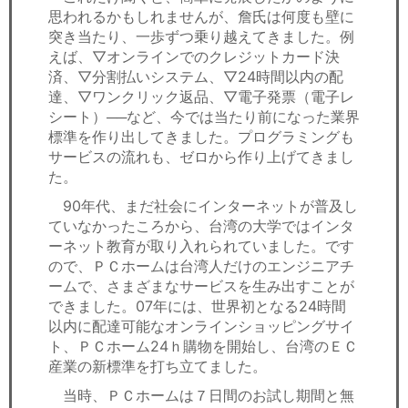
思われるかもしれませんが、詹氏は何度も壁に
突き当たり、一歩ずつ乗り越えてきました。例
えば、▽オンラインでのクレジットカード決
済、▽分割払いシステム、▽24時間以内の配
達、▽ワンクリック返品、▽電子発票（電子レ
シート）──など、今では当たり前になった業界
標準を作り出してきました。プログラミングも
サービスの流れも、ゼロから作り上げてきまし
た。
90年代、まだ社会にインターネットが普及し
ていなかったころから、台湾の大学ではインタ
ーネット教育が取り入れられていました。です
ので、ＰＣホームは台湾人だけのエンジニアチ
ームで、さまざまなサービスを生み出すことが
できました。07年には、世界初となる24時間
以内に配達可能なオンラインショッピングサイ
ト、ＰＣホーム24ｈ購物を開始し、台湾のＥＣ
産業の新標準を打ち立てました。
当時、ＰＣホームは７日間のお試し期間と無