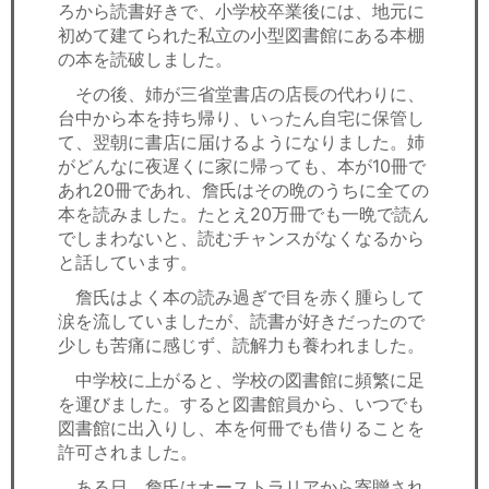
ろから読書好きで、小学校卒業後には、地元に
初めて建てられた私立の小型図書館にある本棚
の本を読破しました。
その後、姉が三省堂書店の店長の代わりに、
台中から本を持ち帰り、いったん自宅に保管し
て、翌朝に書店に届けるようになりました。姉
がどんなに夜遅くに家に帰っても、本が10冊で
あれ20冊であれ、詹氏はその晩のうちに全ての
本を読みました。たとえ20万冊でも一晩で読ん
でしまわないと、読むチャンスがなくなるから
と話しています。
詹氏はよく本の読み過ぎで目を赤く腫らして
涙を流していましたが、読書が好きだったので
少しも苦痛に感じず、読解力も養われました。
中学校に上がると、学校の図書館に頻繁に足
を運びました。すると図書館員から、いつでも
図書館に出入りし、本を何冊でも借りることを
許可されました。
ある日、詹氏はオーストラリアから寄贈され