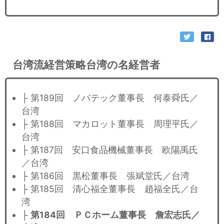
台湾流経営策略台湾の名経営者
├ 第189回 ノバテック董事長 何泰舜氏／
台湾
├ 第188回 マカロット董事長 周理平氏／
台湾
├ 第187回 安口食品機械董事長 欧陽禹氏
／台湾
├ 第186回 黒松董事長 張斌堂氏／台湾
├ 第185回 清心福全董事長 趙福全氏／台
湾
├
第184回 ＰＣホーム董事長 詹宏志氏／