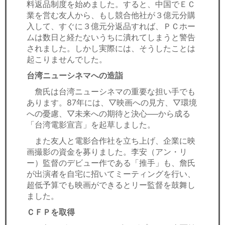
料返品制度を始めました。すると、中国でＥＣ
業を営む友人から、もし競合他社が３億元分購
入して、すぐに３億元分返品すれば、ＰＣホー
ムは数日と経たないうちに潰れてしまうと警告
されました。しかし実際には、そうしたことは
起こりませんでした。
台湾ニューシネマへの造詣
詹氏は台湾ニューシネマの重要な担い手でも
あります。87年には、▽映画への見方、▽環境
への憂慮、▽未来への期待と決心──から成る
「台湾電影宣言」を起草しました。
また友人と電影合作社を立ち上げ、企業に映
画撮影の資金を募りました。李安（アン・リ
ー）監督のデビュー作である「推手」も、詹氏
が出演者を自宅に招いてミーティングを行い、
超低予算でも映画ができるとリー監督を鼓舞し
ました。
ＣＦＰを取得