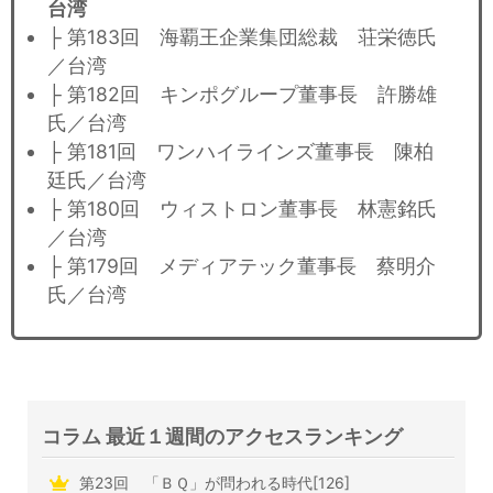
台湾
├ 第183回 海覇王企業集団総裁 荘栄徳氏
／台湾
├ 第182回 キンポグループ董事長 許勝雄
氏／台湾
├ 第181回 ワンハイラインズ董事長 陳柏
廷氏／台湾
├ 第180回 ウィストロン董事長 林憲銘氏
／台湾
├ 第179回 メディアテック董事長 蔡明介
氏／台湾
コラム 最近１週間のアクセスランキング
第23回 「ＢＱ」が問われる時代[126]