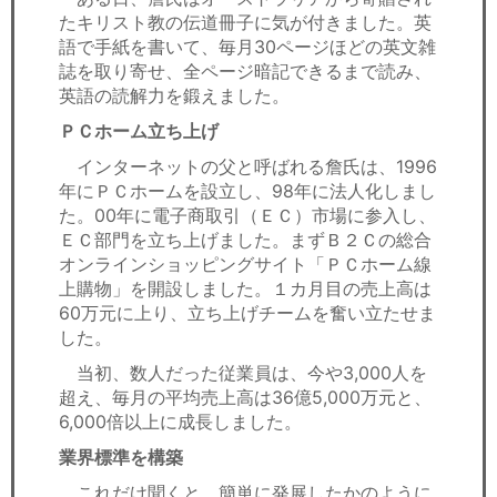
たキリスト教の伝道冊子に気が付きました。英
語で手紙を書いて、毎月30ページほどの英文雑
誌を取り寄せ、全ページ暗記できるまで読み、
英語の読解力を鍛えました。
ＰＣホーム立ち上げ
インターネットの父と呼ばれる詹氏は、1996
年にＰＣホームを設立し、98年に法人化しまし
た。00年に電子商取引（ＥＣ）市場に参入し、
ＥＣ部門を立ち上げました。まずＢ２Ｃの総合
オンラインショッピングサイト「ＰＣホーム線
上購物」を開設しました。１カ月目の売上高は
60万元に上り、立ち上げチームを奮い立たせま
した。
当初、数人だった従業員は、今や3,000人を
超え、毎月の平均売上高は36億5,000万元と、
6,000倍以上に成長しました。
業界標準を構築
これだけ聞くと、簡単に発展したかのように