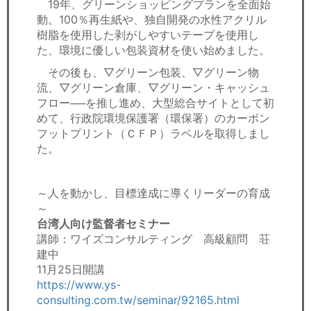
19年、グリーンショッピングプランを全面始
動。100％再生紙や、独自開発の水性アクリル
樹脂を使用した剥がしやすいテープを使用し
た、環境に優しい包装資材を使い始めました。
その後も、▽グリーン包装、▽グリーン物
流、▽グリーン倉庫、▽グリーン・キャッシュ
フロー──を推し進め、大型総合サイトとして初
めて、行政院環境保護署（環保署）のカーボン
フットプリント（ＣＦＰ）ラベルを取得しまし
た。
～人を動かし、目標達成に導くリーダーの育成
～
台湾人向け監督者セミナー
講師：ワイズコンサルティング 高級顧問 荘
建中
11月25日開講
https://www.ys-
consulting.com.tw/seminar/92165.html