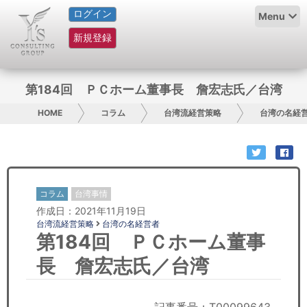
ログイン
HOME
Menu
新規登録
サービス紹介
コラム
第184回 ＰＣホーム董事長 詹宏志氏／台湾
グループ概要
HOME
コラム
台湾流経営策略
台湾の名経
採用情報
お問い合わせ
コラム
台湾事情
作成日：2021年11月19日
日本人にPR
台湾流経営策略
台湾の名経営者
第184回 ＰＣホーム董事
コンサルティング
長 詹宏志氏／台湾
リサーチ