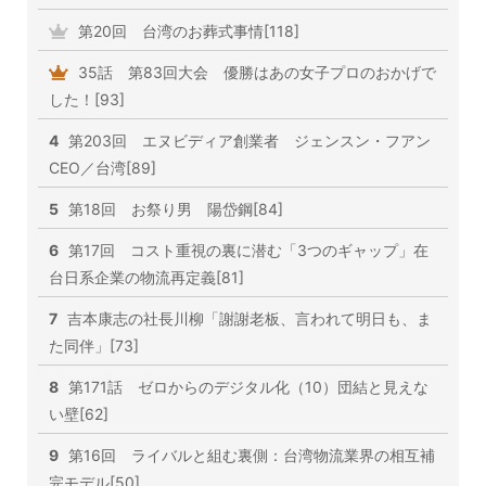
第20回 台湾のお葬式事情[118]
35話 第83回大会 優勝はあの女子プロのおかげで
した！[93]
4
第203回 エヌビディア創業者 ジェンスン・フアン
CEO／台湾[89]
5
第18回 お祭り男 陽岱鋼[84]
6
第17回 コスト重視の裏に潜む「3つのギャップ」在
台日系企業の物流再定義[81]
7
吉本康志の社長川柳「謝謝老板、言われて明日も、ま
た同伴」[73]
8
第171話 ゼロからのデジタル化（10）団結と見えな
い壁[62]
9
第16回 ライバルと組む裏側：台湾物流業界の相互補
完モデル[50]