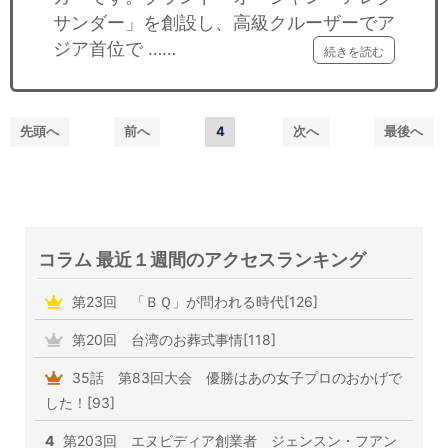
サンダー」を創設し、高級クルーザーでア
ジア首位で ……
続きを読む
先頭へ
前へ
4
次へ
最後へ
コラム 最近１週間のアクセスランキング
第23回 「ＢＱ」が問われる時代[126]
第20回 台湾のお葬式事情[118]
35話 第83回大会 優勝はあの女子プロのおかげで
した！[93]
4
第203回 エヌビディア創業者 ジェンスン・フアン