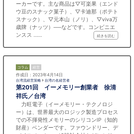
ーカーです。主な商品は▽可楽果（エンド
ウ豆のスナック菓子）、▽卡迪那（ポテト
スナック）、▽元本山（ノリ）、▽viva万
歳牌（ナッツ）──などです。コンビニエ
ンスス ……
続きを読む
コラム
経営
作成日：2023年4月14日
台湾流経営策略
台湾の名経営者
第201回 イーメモリー創業者 徐清
祥氏／台湾
力旺電子（イーメモリー・テクノロジ
ー）は、世界最大のロジック製造プロセス
での不揮発性メモリーのシリコンIP（知的
財産）ベンダーです。ファウンドリー、デ