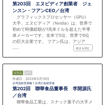
第203回 エヌビディア創業者 ジェ
ンスン・フアンCEO／台湾
グラフィックスプロセッサー（GPU）
大手、エヌビディア（Nvidia）は、世界で
初めて時価総額が1兆米ドルを超えた半導
体メーカーです。全米で5位、世界で6位
の巨大企業です。 フアン氏は、アジア
……
続きを読む
コラム
経営
作成日：2023年5月19日
台湾流経営策略
台湾の名経営者
第202回 聯華食品董事長 李開源氏
／台湾
聯華食品工業は、スナック菓子の大手メ