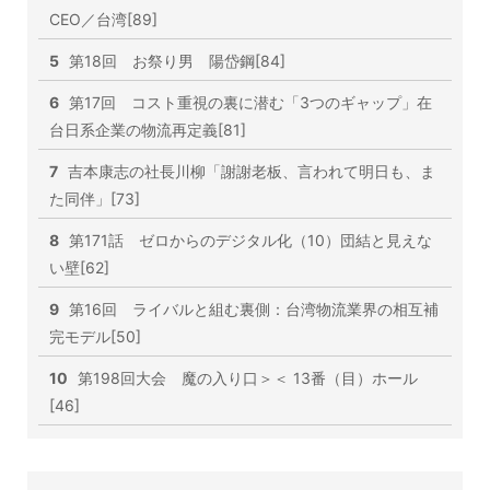
CEO／台湾[89]
5
第18回 お祭り男 陽岱鋼[84]
6
第17回 コスト重視の裏に潜む「3つのギャップ」在
台日系企業の物流再定義[81]
7
吉本康志の社長川柳「謝謝老板、言われて明日も、ま
た同伴」[73]
8
第171話 ゼロからのデジタル化（10）団結と見えな
い壁[62]
9
第16回 ライバルと組む裏側：台湾物流業界の相互補
完モデル[50]
10
第198回大会 魔の入り口＞＜ 13番（目）ホール
[46]