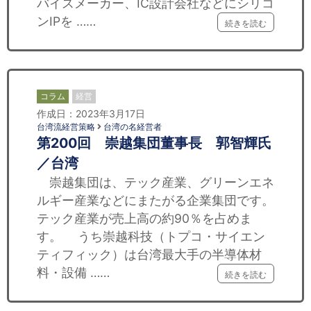
バイスメーカー、IC設計会社などにシリコ
ンIPを ……
続きを読む
コラム
経営
作成日：2023年3月17日
台湾流経営策略
台湾の名経営者
第200回 崇越集団董事長 郭智輝氏
／台湾
崇越集団は、テック産業、グリーンエネ
ルギー産業などにまたがる企業集団です。
テック産業が売上高の約90％を占めま
す。 うち崇越科技（トプコ・サイエン
ティフィック）は台湾最大手の半導体材
料・設備 ……
続きを読む