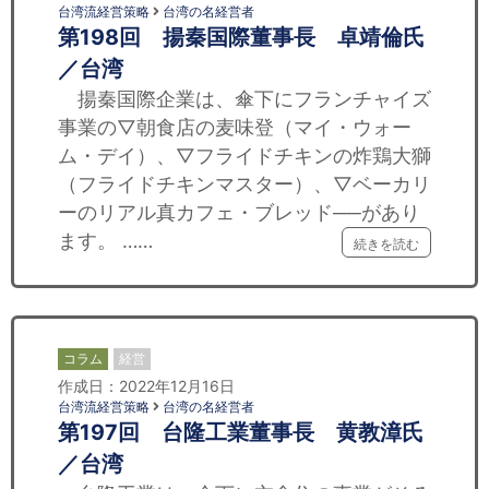
台湾流経営策略
台湾の名経営者
第198回 揚秦国際董事長 卓靖倫氏
／台湾
揚秦国際企業は、傘下にフランチャイズ
事業の▽朝食店の麦味登（マイ・ウォー
ム・デイ）、▽フライドチキンの炸鶏大獅
（フライドチキンマスター）、▽ベーカリ
ーのリアル真カフェ・ブレッド──があり
ます。 ……
続きを読む
コラム
経営
作成日：2022年12月16日
台湾流経営策略
台湾の名経営者
第197回 台隆工業董事長 黄教漳氏
／台湾