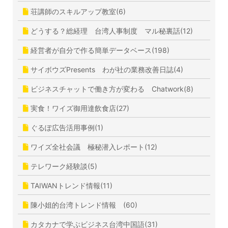
荘講師のスキルアップ教室(6)
どうする？総経理 台湾人事制度 マル秘裏話(12)
経営者が自分で作る簡単データベース(198)
サイボウズPresents わが社の業務改善日誌(4)
ビジネスチャットで働き方が変わる Chatwork(8)
実食！ワイズ御用達飲食店(27)
ぐるぽ広告活用事例(1)
ワイズ全社会議 極秘潜入レポート(12)
テレワーク経験談(5)
TAIWANトレンド情報(11)
陳小姐的台湾トレンド情報 (60)
カタカナで学ぶビジネス台湾中国語(31)