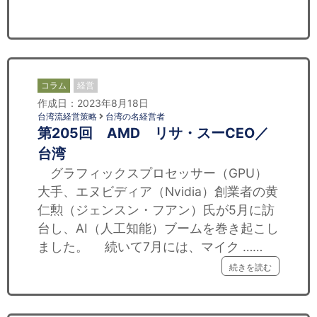
セミナー
経済ニュース
労務顧問
コラム
経営
作成日：2023年8月18日
ＩＴ
台湾流経営策略
台湾の名経営者
第205回 AMD リサ・スーCEO／
飲食店情報
台湾
グラフィックスプロセッサー（GPU）
大手、エヌビディア（Nvidia）創業者の黄
仁勲（ジェンスン・フアン）氏が5月に訪
台し、AI（人工知能）ブームを巻き起こし
ました。 続いて7月には、マイク ……
続きを読む