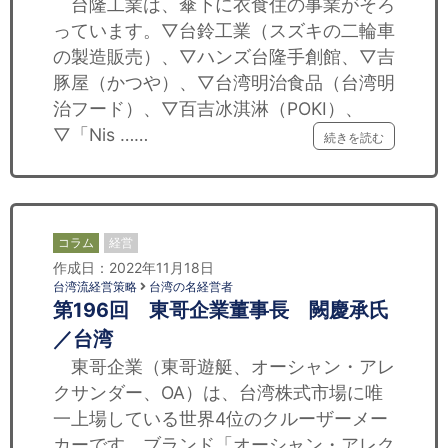
台隆工業は、傘下に衣食住の事業がそろ
っています。▽台鈴工業（スズキの二輪車
の製造販売）、▽ハンズ台隆手創館、▽吉
豚屋（かつや）、▽台湾明治食品（台湾明
治フード）、▽百吉冰淇淋（POKI）、
▽「Nis ……
続きを読む
コラム
経営
作成日：2022年11月18日
台湾流経営策略
台湾の名経営者
第196回 東哥企業董事長 闕慶承氏
／台湾
東哥企業（東哥遊艇、オーシャン・アレ
クサンダー、OA）は、台湾株式市場に唯
一上場している世界4位のクルーザーメー
カーです。ブランド「オーシャン・アレク