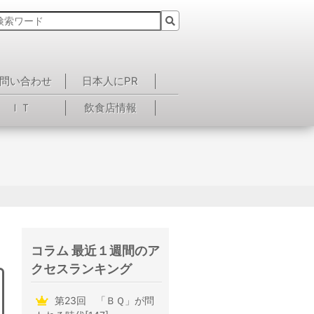
問い合わせ
日本人にPR
ＩＴ
飲食店情報
コラム 最近１週間のア
クセスランキング
第23回 「ＢＱ」が問