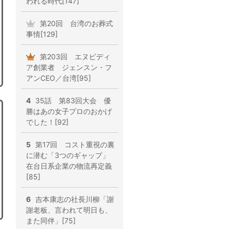
われる時代[147]
第20回 台湾のお葬式
事情[129]
第203回 エヌビディ
ア創業者 ジェンスン・フ
アンCEO／台湾[95]
4
35話 第83回大会 優
勝はあの女子プロのおかげ
でした！[92]
5
第17回 コスト重視の裏
に潜む「3つのギャップ」
在台日系企業の物流再定義
[85]
6
吉本康志の社長川柳「謝
謝老板、言われて明日も、
また同伴」[75]