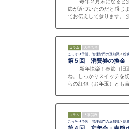
毎年２月末になると源泉
節が近づいたのだと感じ
てお伝えして参ります。 
コラム
人事労務
こっそり予習、管理部門の豆知識
総
第５回 消費券の換金
新年快楽！春節（旧正月
ね。しっかりスイッチを
らの紅包（お年玉）とも言える
コラム
人事労務
こっそり予習、管理部門の豆知識
総
第４回 忘年会・春節