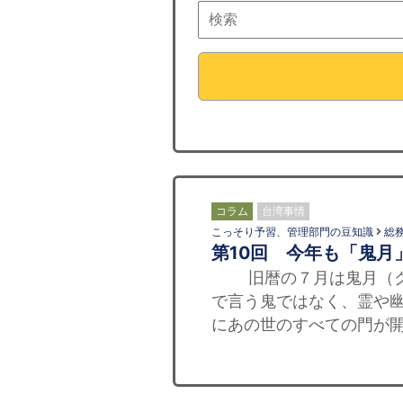
コラム
台湾事情
こっそり予習、管理部門の豆知識
総
第10回 今年も「鬼月
旧暦の７月は鬼月（クィ
で言う鬼ではなく、霊や
にあの世のすべての門が開