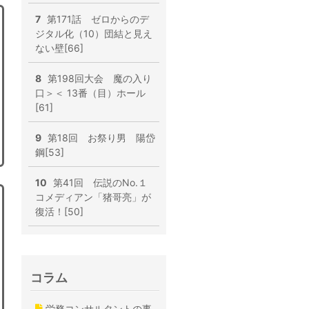
7
第171話 ゼロからのデ
ジタル化（10）団結と見え
ない壁[66]
8
第198回大会 魔の入り
口＞＜ 13番（目）ホール
[61]
9
第18回 お祭り男 陽岱
鋼[53]
10
第41回 伝説のNo.１
コメディアン「猪哥亮」が
復活！[50]
コラム
労務コンサルタントの事