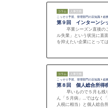
コラム
人事労務
こっそり予習、管理部門の豆知識
総
第９回 インターンシ
卒業シーズン直後のこの
ル失業」という状況に直
を抑えたい企業にとっては
コラム
人事労務
こっそり予習、管理部門の豆知識
総
第８回 個人総合所得
早いもので５月も残り１
ん「５月病」…ではなく
人税に相当）と個人総合所