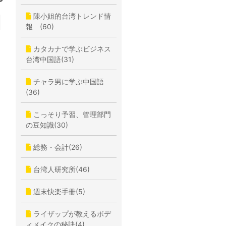
陳小姐的台湾トレンド情
報 (60)
カタカナで学ぶビジネス
台湾中国語(31)
チャラ男に学ぶ中国語
(36)
こっそり予習、管理部門
の豆知識(30)
総務・会計(26)
台湾人研究所(46)
週末快楽手冊(5)
ライザップが教えるボデ
ィメイクの秘訣(4)