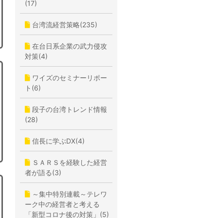
(17)
台湾流経営策略(235)
在台日系企業の武力侵攻
対策(4)
ワイズのセミナーリポー
ト(6)
段子の台湾トレンド情報
(28)
信長に学ぶDX(4)
ＳＡＲＳを経験した経営
者が語る(3)
～集中特別連載～テレワ
ーク中の経営者と考える
「新型コロナ後の対策」(5)