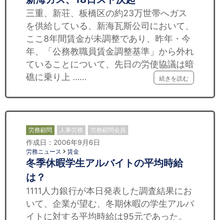
三重、新荘、板橋区の約23万世帯へガス
を供給している、新海瓦斯公司において、
ここ8年間賃金が未調整であり、昨年・今
年、「公務教職員賃金調整基準」から外れ
ていることについて、先日の労使協議は暗
礁に乗り上 ……
続きを読む
労務顧問
人事労務
労務顧問会員
作成日：2006年9月6日
労務ニュース
賃金
冬季休暇学生アルバイトの平均時給
は？
1111人力銀行が本日発表した調査結果にお
いて、企業が望む、冬期休暇の学生アルバ
イトに対する平均時給は95元であった。