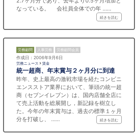
2.7ヶ月分であり、去年より0.5ヶ月増加と
なっている。 会社員全体での年 ……
続きを読む
労務顧問
人事労務
労務顧問会員
作成日：2006年9月6日
労務ニュース
賃金
統一超商、年末賞与２ヶ月分に到達
昨年、史上最高の激戦市場を経たコンビニ
エンスストア業界において、筆頭の統一超
商（セブンイレブン）は、国内店舗全店に
て売上活動を総展開し，新記録を樹立し
た。今年の年末賞与は、過去の標準１ヶ月
分を打破し、 ……
続きを読む