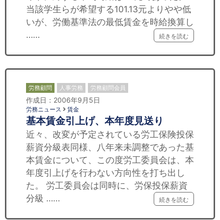
当該学生らが希望する101.13元よりやや低
いが、労働基準法の最低賃金を時給換算し
……
続きを読む
労務顧問
人事労務
労務顧問会員
作成日：2006年9月5日
労務ニュース
賃金
基本賃金引上げ、本年度見送り
近々、改変が予定されている労工保険投保
薪資分級表同様、八年来未調整であった基
本賃金について、この度労工委員会は、本
年度引上げを行わない方向性を打ち出し
た。 労工委員会は同時に、労保投保薪資
分級 ……
続きを読む