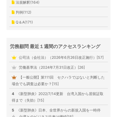
法規解釈(164)
判例(112)
Q＆A(171)
労務顧問 最近１週間のアクセスランキング
公司法（会社法）（2026年6月26日改正施行）[57]
労働基準法（2024年7月31日改正）[26]
【一般公開】第111回 セクハラではないと判断した
場合でも調査は必要か？[15]
4
《新型肺炎》2022/7/14更新 台湾入国から居留証取
得まで（失効）[15]
5
《新型肺炎》日本、全世界からの新規入国を一時停
止 台湾とのビジネス往来は継続[15]