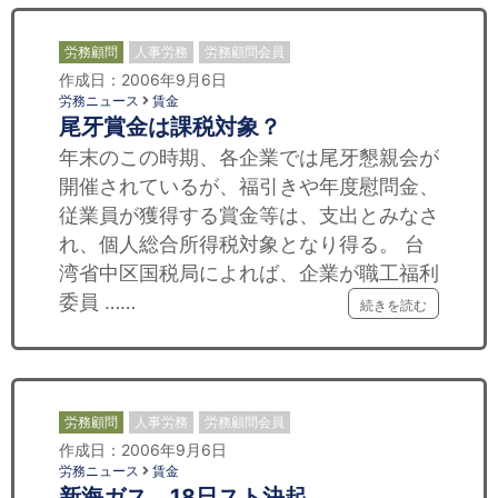
労務顧問
人事労務
労務顧問会員
作成日：2006年9月6日
労務ニュース
賃金
尾牙賞金は課税対象？
年末のこの時期、各企業では尾牙懇親会が
開催されているが、福引きや年度慰問金、
従業員が獲得する賞金等は、支出とみなさ
れ、個人総合所得税対象となり得る。 台
湾省中区国税局によれば、企業が職工福利
委員 ……
続きを読む
労務顧問
人事労務
労務顧問会員
作成日：2006年9月6日
労務ニュース
賃金
新海ガス、18日スト決起