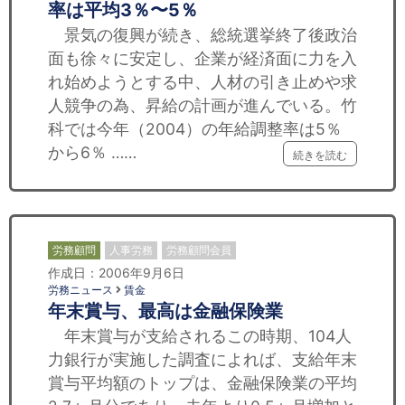
率は平均3％〜5％
景気の復興が続き、総統選挙終了後政治
面も徐々に安定し、企業が経済面に力を入
れ始めようとする中、人材の引き止めや求
人競争の為、昇給の計画が進んでいる。竹
科では今年（2004）の年給調整率は5％
から6％ ……
続きを読む
労務顧問
人事労務
労務顧問会員
作成日：2006年9月6日
労務ニュース
賃金
年末賞与、最高は金融保険業
年末賞与が支給されるこの時期、104人
力銀行が実施した調査によれば、支給年末
賞与平均額のトップは、金融保険業の平均