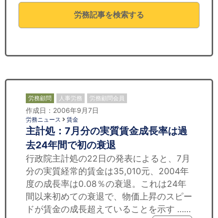
セミナー
労務記事を検索する
経済ニュース
労務顧問
ＩＴ
飲食店情報
労務顧問
人事労務
労務顧問会員
作成日：2006年9月7日
労務ニュース
賃金
主計処：7月分の実質賃金成長率は過
去24年間で初の衰退
行政院主計処の22日の発表によると、7月
分の実質経常的賃金は35,010元、2004年
度の成長率は0.08％の衰退。これは24年
間以来初めての衰退で、物価上昇のスピー
ドが賃金の成長超えていることを示す ……