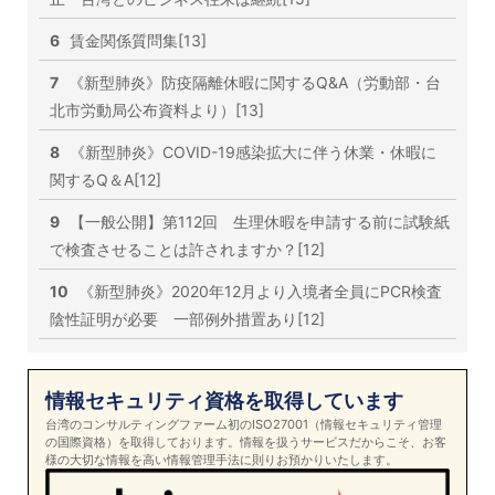
6
賃金関係質問集[13]
7
《新型肺炎》防疫隔離休暇に関するQ&A（労動部・台
北市労動局公布資料より）[13]
8
《新型肺炎》COVID-19感染拡大に伴う休業・休暇に
関するQ＆A[12]
9
【一般公開】第112回 生理休暇を申請する前に試験紙
で検査させることは許されますか？[12]
10
《新型肺炎》2020年12月より入境者全員にPCR検査
陰性証明が必要 一部例外措置あり[12]
情報セキュリティ資格を取得しています
台湾のコンサルティングファーム初のISO27001（情報セキュリティ管理
の国際資格）を取得しております。情報を扱うサービスだからこそ、お客
様の大切な情報を高い情報管理手法に則りお預かりいたします。