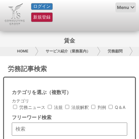
ログイン
HOME
Menu
新規登録
サービス紹介
コラム
賃金
グループ概要
HOME
サービス紹介（業務案内）
労務顧問
採用情報
労務記事検索
お問い合わせ
カテゴリを選ぶ（複数可）
日本人にPR
カテゴリ
労務ニュース
法規
法規解釈
判例
Q＆A
コンサルティング
フリーワード検索
リサーチ