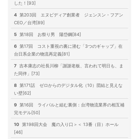
した！[93]
4
第203回 エヌビディア創業者 ジェンスン・フアン
CEO／台湾[89]
5
第18回 お祭り男 陽岱鋼[84]
6
第17回 コスト重視の裏に潜む「3つのギャップ」在
台日系企業の物流再定義[81]
7
吉本康志の社長川柳「謝謝老板、言われて明日も、ま
た同伴」[73]
8
第171話 ゼロからのデジタル化（10）団結と見えな
い壁[62]
9
第16回 ライバルと組む裏側：台湾物流業界の相互補
完モデル[50]
10
第198回大会 魔の入り口＞＜ 13番（目）ホール
[46]