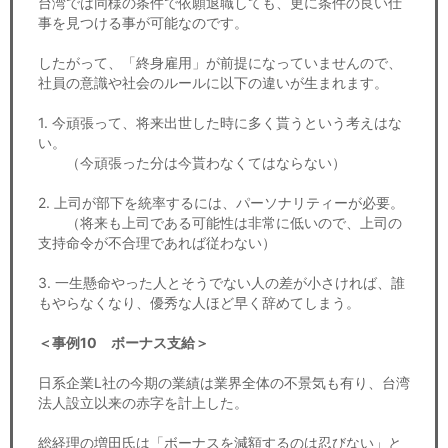
台湾では同様の条件で依願退職しても、更に条件の良い仕
事を見つける事が可能なのです。
したがって、「終身雇用」が前提になっていませんので、
社員の意識や社会のルールに以下の違いが生まれます。
1. 今頑張って、将来出世した時に多く貰うという考えはな
い。
（今頑張った分は今貰わなくてはならない）
2. 上司が部下を統率するには、パーソナリティーが必要。
（将来も上司である可能性は非常に低いので、上司の
支持命令が不合理であれば従わない）
3. 一生懸命やった人とそうでない人の差が小さければ、誰
もやらなくなり、優秀な人ほど早く辞めてしまう。
＜事例10 ボーナス支給＞
日系企業L社の今期の業績は業界全体の不景気も有り、台湾
法人設立以来の赤字を計上した。
総経理の増田氏は「ボーナスを減額するのは忍びない」と