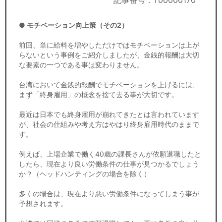
記事番号：T00000170
セミナー
● モチベーション向上策（その2）
経済ニュース
前回、単に給料を増やしただけではモチベーションは上が
労務顧問
らないという事例をご紹介しましたが、金銭的報酬は大切
な要素の一つである事は変わりません。
ＩＴ
台湾において金銭的報酬でモチベーションを上げるには、
まず「終身雇用」の概念を捨て去る事が大切です。
飲食店情報
最近は日本でも終身雇用が崩れてきたとは言われています
が、社会の仕組みや考え方はやはり終身雇用時代のままで
す。
例えば、上場企業で働く40歳の課長さんが依願退職したと
したら、現在より良い労働条件の仕事が見つかるでしょう
か？（ヘッドハンティングの場合を除く）
多くの場合は、現在より悪い労働条件になってしまう事が
予想されます。