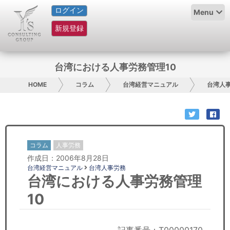
ログイン
HOME
Menu
新規登録
サービス紹介
コラム
台湾における人事労務管理10
グループ概要
HOME
コラム
台湾経営マニュアル
台湾人
採用情報
お問い合わせ
コラム
人事労務
作成日：2006年8月28日
日本人にPR
台湾経営マニュアル
台湾人事労務
台湾における人事労務管理
コンサルティング
10
リサーチ