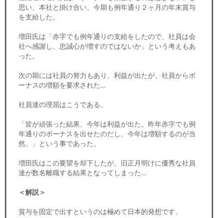
思い、本社と掛け合い、今期も例年通り２ヶ月の年末賞与
を支給した。
増田氏は「赤字でも例年通りの支給をしたので、社員は会
社へ感謝し、忠誠心が増すのではないか」という考えもあ
った。
次の期には社員の努力もあり、利益が出たが、社員からボ
ーナスの増額を要求された…
社員達の理屈はこうである。
「皆が頑張った結果、今年は利益が出た。昨年赤字でも例
年通りのボーナスを出せたのだし、今年は増額するのが当
然。」という事であった。
増田氏はこの要望を却下したが、旧正月明けに優秀な社員
達が数名離職する結果となってしまった…
＜解説＞
賞与を固定で出すというのは極めて日本的発想です。