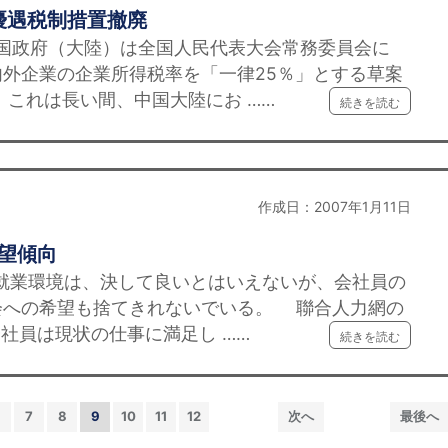
優遇税制措置撤廃
中国政府（大陸）は全国人民代表大会常務委員会に
外企業の企業所得税率を「一律25％」とする草案
これは長い間、中国大陸にお ……
続きを読む
作成日：2007年1月11日
志望傾向
就業環境は、決して良いとはいえないが、会社員の
会への希望も捨てきれないでいる。 聯合人力網の
会社員は現状の仕事に満足し ……
続きを読む
6
7
8
9
10
11
12
次へ
最後へ