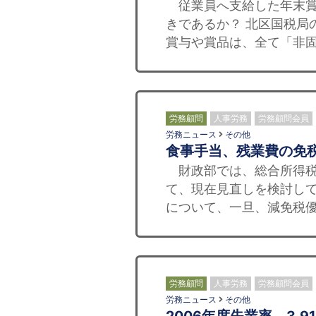
従業員へ支給した年末賞
きであるか？ 北区国税局
賞与や賞品は、全て「非固
労務顧問
人事労務
労務顧問会員
労務ニュース
その他
食事手当、残業費の免
財政部では、総合所得税
て、現在見直しを検討して
について、一旦、減免税優
労務顧問
人事労務
労務顧問会員
労務ニュース
その他