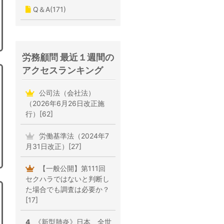
Q＆A(171)
労務顧問 最近１週間の
アクセスランキング
公司法（会社法）
（2026年6月26日改正施
行）[62]
労働基準法（2024年7
月31日改正）[27]
【一般公開】第111回
セクハラではないと判断し
た場合でも調査は必要か？
[17]
4
《新型肺炎》日本、全世