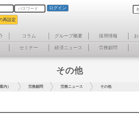
ログイン
の再設定
介
コラム
グループ概要
採用情報
お
セミナー
経済ニュース
労務顧問
その他
案内）
労務顧問
労務ニュース
その他