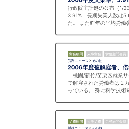
2006年度失業率、3.9
行政院主計処の公布（1/2
3.91%、長期失業人数は
た。 また昨年の平均労働参
労務顧問
人事労務
労務顧問会員
労務ニュース
その他
2006年度被解雇者、
桃園/新竹/苗栗区就業サ
で解雇された労働者は１万
っている。 殊に科学技術
労務顧問
人事労務
労務顧問会員
労務ニュース
その他