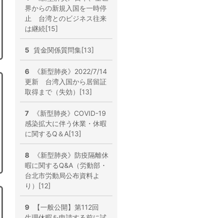
界からの新規入国を一時停
止 台湾とのビジネス往来
は継続[15]
5
賃金関係質問集[13]
6
《新型肺炎》2022/7/14
更新 台湾入国から居留証
取得まで（失効）[13]
7
《新型肺炎》COVID-19
感染拡大に伴う休業・休暇
に関するQ＆A[13]
8
《新型肺炎》防疫隔離休
暇に関するQ&A（労動部・
台北市労動局公布資料よ
り）[12]
9
【一般公開】第112回
生理休暇を申請する前に試