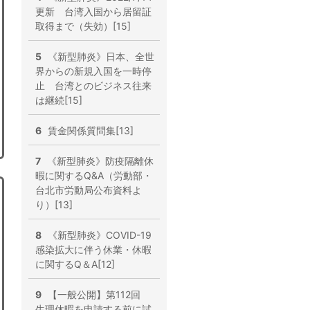
更新 台湾入国から居留証
取得まで（失効）[15]
5
《新型肺炎》日本、全世
界からの新規入国を一時停
止 台湾とのビジネス往来
は継続[15]
6
賃金関係質問集[13]
7
《新型肺炎》防疫隔離休
暇に関するQ&A（労動部・
台北市労動局公布資料よ
り）[13]
8
《新型肺炎》COVID-19
感染拡大に伴う休業・休暇
に関するQ＆A[12]
9
【一般公開】第112回
生理休暇を申請する前に試