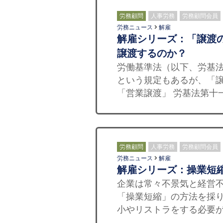
労務顧問
人事労務
労務顧問会員
労務ニュース
解雇
解雇シリーズ：「譲渡
譲渡するのか？
労働基準法（以下、労基
という規定もあるが、「譲
「営業譲渡」 労基法第十
労務顧問
人事労務
労務顧問会員
労務ニュース
解雇
解雇シリーズ：操業短
企業は常々不景気と経営
「操業短縮」の方法を採
小やリストラをする必要