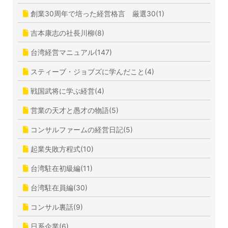
創業30周年で培った経営格言 厳選30(1)
吉本康志の社長川柳(8)
台湾経営マニュアル(147)
スティーブ・ジョブズに学んだこと(4)
戦国武将に学ぶ経営(4)
営業の天才と愚才の物語(5)
コンサルファームの経営日記(5)
起業失敗方程式(10)
台湾駐在初級編(11)
台湾駐在員編(30)
コンサル裏話(9)
日系企業(6)