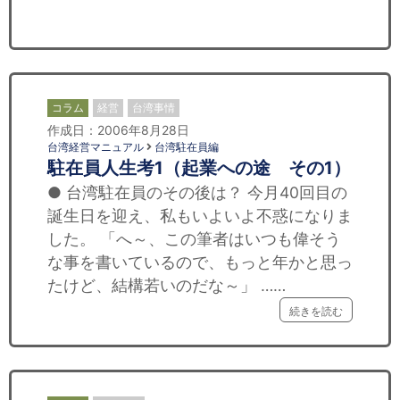
セミナー
経済ニュース
労務顧問
コラム
経営
台湾事情
作成日：2006年8月28日
ＩＴ
台湾経営マニュアル
台湾駐在員編
駐在員人生考1（起業への途 その1）
飲食店情報
● 台湾駐在員のその後は？ 今月40回目の
誕生日を迎え、私もいよいよ不惑になりま
した。 「へ～、この筆者はいつも偉そう
な事を書いているので、もっと年かと思っ
たけど、結構若いのだな～」 ……
続きを読む