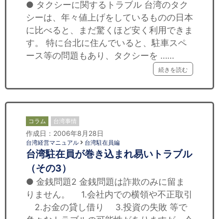
● タクシーに関するトラブル 台湾のタク
シーは、年々値上げをしているものの日本
に比べると、まだ驚くほど安く利用できま
す。 特に台北に住んでいると、駐車スペ
ース等の問題もあり、タクシーを ……
続きを読む
コラム
台湾事情
作成日：2006年8月28日
台湾経営マニュアル
台湾駐在員編
台湾駐在員が巻き込まれ易いトラブル
（その3）
● 金銭問題2 金銭問題は詐欺のみに留ま
りません。 1.会社内での横領や不正取引
2.お金の貸し借り 3.投資の失敗 等で