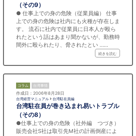
（その9）
● 仕事上での身の危険（従業員編） 仕事
上での身の危険は社内にも火種が存在しま
す。 流石に社内で従業員に日本人が殴ら
れたという話はあまり聞かないが、勤務時
間外に殴られたり、脅されたとい ……
続きを読む
コラム
台湾事情
作成日：2006年8月28日
台湾経営マニュアル
台湾駐在員編
台湾駐在員が巻き込まれ易いトラブル
（その8）
●仕事上での身の危険（社外編 つづき）
販売会社S社は取引先M社の計画倒産によ