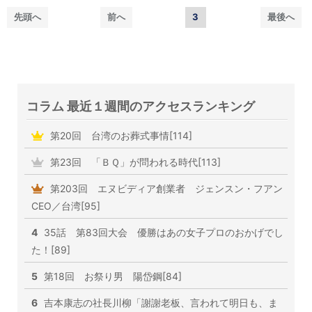
先頭へ
前へ
3
最後へ
コラム 最近１週間のアクセスランキング
第20回 台湾のお葬式事情[114]
第23回 「ＢＱ」が問われる時代[113]
第203回 エヌビディア創業者 ジェンスン・フアン
CEO／台湾[95]
4
35話 第83回大会 優勝はあの女子プロのおかげでし
た！[89]
5
第18回 お祭り男 陽岱鋼[84]
6
吉本康志の社長川柳「謝謝老板、言われて明日も、ま