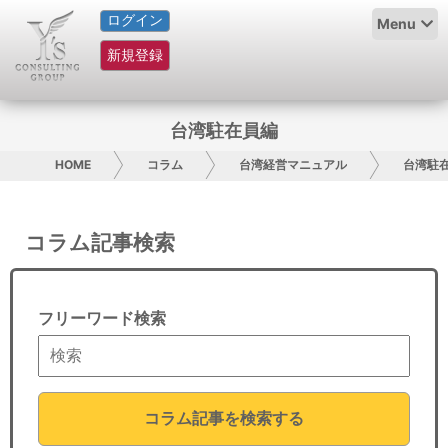
ログイン
HOME
Menu
新規登録
サービス紹介
コラム
台湾駐在員編
グループ概要
HOME
コラム
台湾経営マニュアル
台湾駐
採用情報
コラム記事検索
お問い合わせ
日本人にPR
フリーワード検索
コンサルティング
リサーチ
コラム記事を検索する