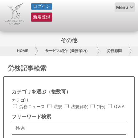
ログイン
HOME
Menu
新規登録
サービス紹介
コラム
その他
グループ概要
HOME
サービス紹介（業務案内）
労務顧問
採用情報
労務記事検索
お問い合わせ
カテゴリを選ぶ（複数可）
日本人にPR
カテゴリ
労務ニュース
法規
法規解釈
判例
Q＆A
コンサルティング
フリーワード検索
リサーチ