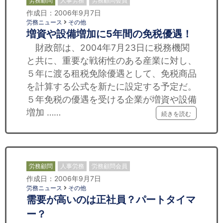
労務顧問
人事労務
労務顧問会員
作成日：2006年9月7日
労務ニュース
その他
増資や設備増加に5年間の免税優遇！
財政部は、2004年7月23日に税務機関
と共に、重要な戦術性のある産業に対し、
５年に渡る租税免除優遇として、免税商品
を計算する公式を新たに設定する予定だ。
５年免税の優遇を受ける企業が増資や設備
増加 ……
続きを読む
労務顧問
人事労務
労務顧問会員
作成日：2006年9月7日
労務ニュース
その他
需要が高いのは正社員？パートタイマ
ー？