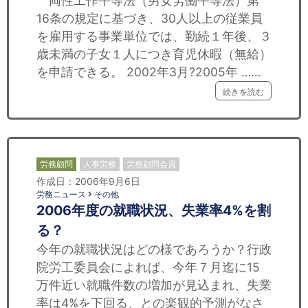
両性工作平等法（男女労働平等法）第
16条の規定に基づき、30人以上の従業員
を雇用する事業単位では、勤続１年後、３
歳未満の子女１人につき育児休暇（無給）
を申請できる。 2002年3月?2005年 ……
続きを読む
労務顧問
人事労務
労務顧問会員
作成日：2006年9月6日
労務ニュース
その他
2006年度の就職状況、失業率4%を割
る？
今年の就職状況はどの様であろうか？行政
院労工委員会によれば、今年７月迄に15
万件近い就職件数の増加が見込まれ、失業
率は4%を下回る、との楽観的予測がなさ