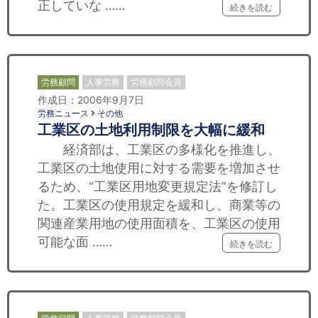
正していな ……
続きを読む
労務顧問
人事労務
労務顧問会員
作成日：2006年9月7日
労務ニュース
その他
工業区の土地利用制限を大幅に緩和
経済部は、工業区の多様化を推進し、
工業区の土地使用に対する需要を増加させ
るため、“工業区用地変更規定法”を修訂し
た。工業区の使用規定を緩和し、商業等の
関連産業用地の使用面積を、工業区の使用
可能な面 ……
続きを読む