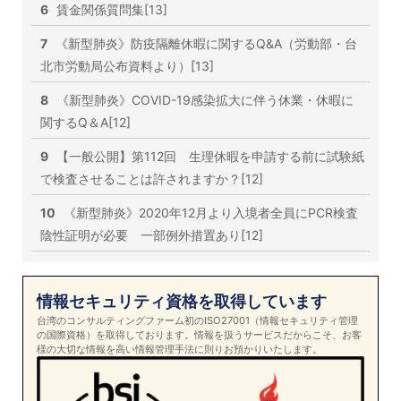
6
賃金関係質問集[13]
7
《新型肺炎》防疫隔離休暇に関するQ&A（労動部・台
北市労動局公布資料より）[13]
8
《新型肺炎》COVID-19感染拡大に伴う休業・休暇に
関するQ＆A[12]
9
【一般公開】第112回 生理休暇を申請する前に試験紙
で検査させることは許されますか？[12]
10
《新型肺炎》2020年12月より入境者全員にPCR検査
陰性証明が必要 一部例外措置あり[12]
情報セキュリティ資格を取得しています
台湾のコンサルティングファーム初のISO27001（情報セキュリティ管理
の国際資格）を取得しております。情報を扱うサービスだからこそ、お客
様の大切な情報を高い情報管理手法に則りお預かりいたします。