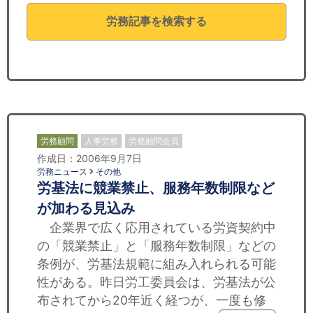
セミナー
労務記事を検索する
経済ニュース
労務顧問
ＩＴ
飲食店情報
労務顧問
人事労務
労務顧問会員
作成日：2006年9月7日
労務ニュース
その他
労基法に競業禁止、服務年数制限など
が加わる見込み
企業界で広く応用されている労資契約中
の「競業禁止」と「服務年数制限」などの
条例が、労基法規範に組み入れられる可能
性がある。昨日労工委員会は、労基法が公
布されてから20年近く経つが、一度も修