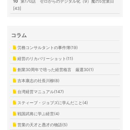
10
第170話 ゼロからのデジタル化（9）魔の5営業日
[43]
コラム
労務コンサルタントの事件簿(19)
経営のリカバリーショット(11)
創業30周年で培った経営格言 厳選30(1)
吉本康志の社長川柳(8)
台湾経営マニュアル(147)
スティーブ・ジョブズに学んだこと(4)
戦国武将に学ぶ経営(4)
営業の天才と愚才の物語(5)