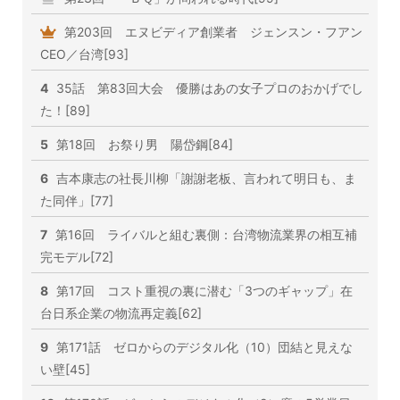
第203回 エヌビディア創業者 ジェンスン・フアン
CEO／台湾[93]
4
35話 第83回大会 優勝はあの女子プロのおかげでし
た！[89]
5
第18回 お祭り男 陽岱鋼[84]
6
吉本康志の社長川柳「謝謝老板、言われて明日も、ま
た同伴」[77]
7
第16回 ライバルと組む裏側：台湾物流業界の相互補
完モデル[72]
8
第17回 コスト重視の裏に潜む「3つのギャップ」在
台日系企業の物流再定義[62]
9
第171話 ゼロからのデジタル化（10）団結と見えな
い壁[45]